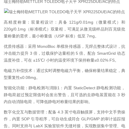
瑞士梅特勒METTLER TOLEDO电子天平 XPR225DUE/AC的特点
高精度称量：双量程设计：具备 121g/0.01mg（微量模式）和
220g/0.1mg（标准模式）双量程，可满足从微克级样品到百克级批
量称量的需求，最小称量值（USP 标准）低至 7mg。
优质传感器：采用 MonoBloc 单模块传感器，无焊点整体式设计，抗
冲击能力提升 3 倍，过载保护达量程的 5 倍。配合 SmartGrid 动态
温度补偿，可在 ±15℃/ 小时的温变环境下保持称量≤0.02% FS。
电磁力补偿技术：通过实时调整电磁力平衡，确保称量结果稳定，典
型重复性≤0.08mg。
智能化功能：静电检测与消除1：内置 StaticDetect 静电检测功能，
静电荷超过预定限值时会发出警告，且可选的去静电装置能在 3 秒
内自动消除电荷，可降低静电对称量结果的影响。
数字化交互与数据管理：配备 4.3 英寸电容触摸屏，支持中文手势操
作，内置 SOP 引导程序，可自动生成符合 GLP/GMP 的审计追踪报
告。同时支持与 LabX 实验室软件无缝对接，实现数据集中管理、电