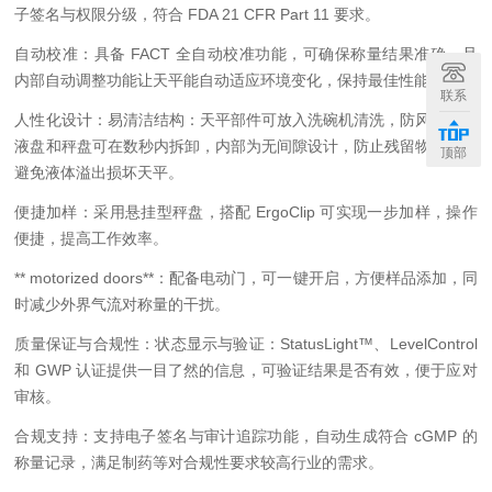
子签名与权限分级，符合 FDA 21 CFR Part 11 要求。
自动校准：具备 FACT 全自动校准功能，可确保称量结果准确，且
内部自动调整功能让天平能自动适应环境变化，保持最佳性能。
联系
人性化设计：易清洁结构：天平部件可放入洗碗机清洗，防风罩、滴
液盘和秤盘可在数秒内拆卸，内部为无间隙设计，防止残留物堆积，
顶部
避免液体溢出损坏天平。
便捷加样：采用悬挂型秤盘，搭配 ErgoClip 可实现一步加样，操作
便捷，提高工作效率。
** motorized doors**：配备电动门，可一键开启，方便样品添加，同
时减少外界气流对称量的干扰。
质量保证与合规性：状态显示与验证：StatusLight™、LevelControl
和 GWP 认证提供一目了然的信息，可验证结果是否有效，便于应对
审核。
合规支持：支持电子签名与审计追踪功能，自动生成符合 cGMP 的
称量记录，满足制药等对合规性要求较高行业的需求。