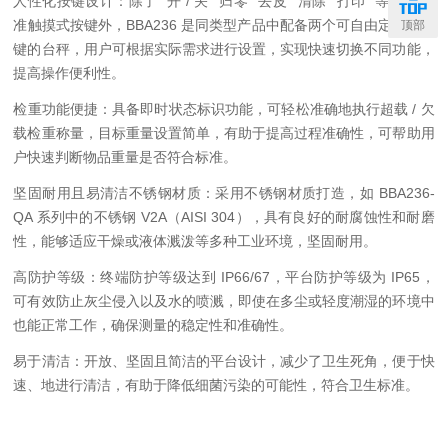
人性化按键设计：除了 “开 / 关"“归零"“去皮"“清除"“打印" 等 5 个标
准触摸式按键外，BBA236 是同类型产品中配备两个可自由定义功能
顶部
键的台秤，用户可根据实际需求进行设置，实现快速切换不同功能，
提高操作便利性。
检重功能便捷：具备即时状态标识功能，可轻松准确地执行超载 / 欠
载检重称量，目标重量设置简单，有助于提高过程准确性，可帮助用
户快速判断物品重量是否符合标准。
坚固耐用且易清洁不锈钢材质：采用不锈钢材质打造，如 BBA236-
QA 系列中的不锈钢 V2A（AISI 304），具有良好的耐腐蚀性和耐磨
性，能够适应干燥或液体溅泼等多种工业环境，坚固耐用。
高防护等级：终端防护等级达到 IP66/67，平台防护等级为 IP65，
可有效防止灰尘侵入以及水的喷溅，即使在多尘或轻度潮湿的环境中
也能正常工作，确保测量的稳定性和准确性。
易于清洁：开放、坚固且简洁的平台设计，减少了卫生死角，便于快
速、地进行清洁，有助于降低细菌污染的可能性，符合卫生标准。