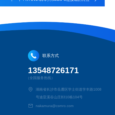
联系方式
13548726171
（全国服务热线）
湖南省长沙市岳麓区学士街道学丰路1008
号迪亚溪谷山庄B310栋104号
nakamura@csmro.com