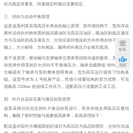
此为固定排量泵，转速稳定时输出流量恒定。
三、径向力自动平衡原理
这是该系列泵实现高压长寿命的核心原理。双作用结构下，泵内存在
两对沿径向对称布置的低压吸油区与高压压油区，吸油区的低压液压
力与压油区的高压液压力，分别沿直径相反的方向作用在转子与驱动
轴上，大小相等、方向相反，最终径向液压力会相互抵消。
联系
基于该原理，驱动轴与支撑轴承仅需承受扭矩传递的载荷，无需承受
传统单作用泵的巨大径向不平衡液压力，轴承负载降低 90% 以上，
顶部
大幅延长了轴承与泵的整体使用寿命，也为高压运行提供了结构基
础。该型号作为 1 号机座产品，凭借小排量结构的受力优势，可实
现最高 210bar 的连续工作压力，适配高压小流量的工业工况。
四、叶片自适应压紧与液压卸荷原理
该泵采用分区控压的叶片液压卸荷设计，而非传统全周高压压紧结
构，兼顾了密封性能与低磨损高效率，具体原理如下：
配流盘对应叶片槽底部的区域分为高压区与低压卸荷区，分别与压油