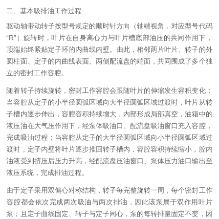
二、基本吸排油工作过程
驱动轴带动转子按型号规定的顺时针方向（轴端视角，对应型号代码
“R"）旋转时，叶片在自身离心力与叶片槽底部油压的共同作用下，
顶端始终紧贴定子环的内曲线内壁。由此，相邻两片叶片、转子的外
圆柱面、定子的内曲线表面、两侧配流盘的端面，共同围成了多个独
立的密封工作容腔。
随着转子持续旋转，密封工作容腔会跟随叶片的伸缩发生容积变化：
当容腔从定子的小半径圆弧区域向大半径圆弧区域过渡时，叶片从转
子槽内逐步伸出，容腔容积持续增大，内部形成局部真空，油箱中的
液压油在大气压作用下，经泵体吸油口、配流盘吸油窗口充入容腔，
完成吸油过程；当容腔从定子的大半径圆弧区域向小半径圆弧区域过
渡时，定子内壁将叶片逐步推回转子槽内，容腔容积持续缩小，腔内
油液受到挤压后压力升高，经配流盘压油窗口、泵体压力油口输出至
液压系统，完成排油过程。
由于定子采用双偏心对称结构，转子每完整旋转一周，每个密封工作
容腔都会依次完成两次吸油与两次排油，因此该泵属于双作用叶片
泵；且定子曲线固定、转子与定子同心，泵的每转排量固定不变，因