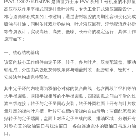
PVV1-1X/027RJ15DVB 是博世力士乐 PVV 系列 1 号机座的小排量
高压型双作用平衡式固定排量叶片泵，专为工业开式液压回路设计，
核心遵循容积式泵的工作逻辑，通过密封容腔的周期性容积变化完成
吸油与排油，同时依托双对称结构、叶片液压卸荷、浮动配流盘补偿
等专属设计，实现高压、高效、低噪、长寿命的稳定运行，具体工作
原理如下：
一、核心结构基础
该泵的核心工作组件由定子环、转子、多片叶片、双侧配流盘、驱动
轴组成，外围由高强度灰铸铁泵体与端盖封装，配套轴承、密封件、
安装法兰构成完整泵体。
其中定子环的内轮廓为双偏心对称的复合曲线，包含两段半径相等的
大半径圆弧、两段半径相等的小半径圆弧，四段圆弧之间由平滑的过
渡曲线连接；转子与定子呈同心安装，转子外圆柱面上开有与叶片数
量对应的径向叶片槽，叶片可在槽内沿径向自由滑动；两侧配流盘紧
贴转子与定子端面，盘面上对应定子曲线的吸、排油区域，分别开有
对称布置的吸油窗口与压油窗口，各自连通泵体的吸油口与压力油
口。