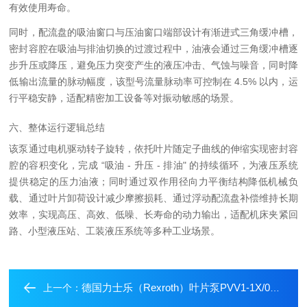
有效使用寿命。
同时，配流盘的吸油窗口与压油窗口端部设计有渐进式三角缓冲槽，
密封容腔在吸油与排油切换的过渡过程中，油液会通过三角缓冲槽逐
步升压或降压，避免压力突变产生的液压冲击、气蚀与噪音，同时降
低输出流量的脉动幅度，该型号流量脉动率可控制在 4.5% 以内，运
行平稳安静，适配精密加工设备等对振动敏感的场景。
六、整体运行逻辑总结
该泵通过电机驱动转子旋转，依托叶片随定子曲线的伸缩实现密封容
腔的容积变化，完成 “吸油 - 升压 - 排油" 的持续循环，为液压系统
提供稳定的压力油液；同时通过双作用径向力平衡结构降低机械负
载、通过叶片卸荷设计减少摩擦损耗、通过浮动配流盘补偿维持长期
效率，实现高压、高效、低噪、长寿命的动力输出，适配机床夹紧回
路、小型液压站、工装液压系统等多种工业场景。
德国力士乐（Rexroth）叶片泵PVV1-1X/018LA15DMB的使用方法
上一个：