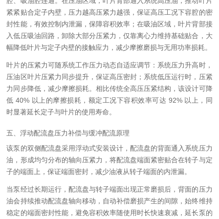
腔、吸油腔连通。在压油区域，叶片背部通入系统高压油，推动叶片
紧紧贴合定子内壁，压力越高压紧力越强，保证高压工况下容腔的密
封性能，有效控制内泄漏，保障容积效率；在吸油区域，叶片背部接
入低压吸油回路，卸除大部分压紧力，仅靠离心力维持基础贴合，大
幅降低叶片与定子内壁的接触应力，减少摩擦磨损与无用功率损耗。
叶片的压紧力可随系统工作压力动态自适应调节：系统压力升高时，
压油区叶片压紧力同步提升，保证高压密封；系统低压运行时，压紧
力同步降低，减少摩擦损耗。相比传统全高压压紧结构，该设计可降
低 40% 以上的摩擦损耗，额定工况下容积效率可达 92% 以上，同
时显著延长定子与叶片的使用寿命。
五、浮动配流盘压力补偿与缓冲配流原理
该泵的双侧配流盘采用浮动式安装设计，配流盘的背面通入系统压力
油，形成均匀分布的轴向压紧力，将配流盘端面紧密贴合在转子与定
子的端面上，保证端面密封，减少油液从转子端面的内泄漏。
当泵经过长期运行，配流盘与转子端面出现正常磨损后，背面的压力
油会持续推动配流盘轴向移动，自动补偿磨损产生的间隙，始终维持
稳定的端面密封性能，避免容积效率随使用时长快速衰减，延长泵的