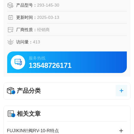
测量范围：0-25mm。
产品型号：
293-145-30
分辨率：0.001mm。
更新时间：
2025-03-13
精度：±1μm。
防护等级：IP65，具备优异的防尘、防水、防油性能。
厂商性质：
经销商
重量：0.2kg。
进给速度：达到 2mm/rev，相比传统千分尺，定位时间和测
访问量：
413
量时间可分别降低 60% 和 35%。
产品特点
服务热线
13548726171
测量精度高：采用高精度螺纹切割和测试技术，确保了测量
的
产品分类
相关文章
FUJIKIN针阀RV-10-R特点