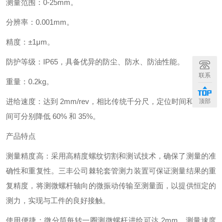
测量范围：0-25mm。
分辨率：0.001mm。
精度：±1μm。
防护等级：IP65，具备优异的防尘、防水、防油性能。
联系
重量：0.2kg。
进给速度：达到 2mm/rev，相比传统千分尺，定位时间和测量时
顶部
间可分别降低 60% 和 35%。
产品特点
测量精度高：采用高精度螺纹切割和测试技术，确保了测量的准
确性和重复性。三丰公司棘轮套管测力装置可保证测量结果的重
复精度，将测微螺杆轴向的微振动传输至测量面，以提供恒定的
测力，实现与工件的良好接触。
使用便捷：微分筒每转一圈测微螺杆进给可达 2mm，测量速度