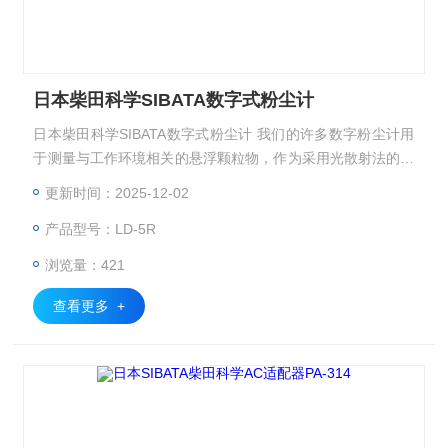
日本柴田科学SIBATA数字式粉尘计
日本柴田科学SIBATA数字式粉尘计 我们的许多数字粉尘计用
于测量与工作环境相关的悬浮颗粒物，作为采用光散射法的相
对浓度计，与过滤和收集法相比，它具有在短时间内获取数据
更新时间：2025-12-02
的优点，并且可以掌握浓度的突然变化。 另一方面，必须根
产品型号：LD-5R
据过滤和收集方法求出质量浓度换算系数，将得到的相对浓度
校正为质量浓度。 通过输入质量浓度换算系数（K值），计数
浏览量：421
值可以很容易地转换为质量浓度。
查看更多 +