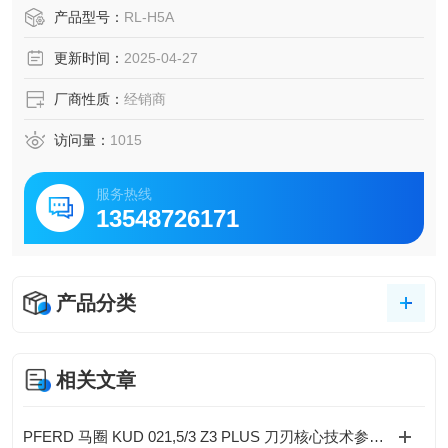
覆盖更大范围，适用于大型工地和施工现场。
产品型号：
RL-H5A
自动安平功能：具有自动安平功能，安平范围为水平 ±5°。即
更新时间：
2025-04-27
使仪器受到轻微震动或碰撞，也能快速自动恢复到水平状
态，确保测
厂商性质：
经销商
访问量：
1015
服务热线
13548726171
产品分类
相关文章
PFERD 马圈 KUD 021,5/3 Z3 PLUS 刀刃核心技术参数规范