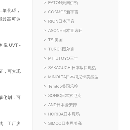
EATON美国伊顿
为二氧化碳，
COSMOS新宇宙
功能最高可达
RION日本理音
ASONE日本亚速旺
TSI美国
 UVT -
TURCK图尔克
MITUTOYO三丰
SAKAGUCHI日本坂口电热
验证，可实现
MINOLTA日本柯尼卡美能达
Temtop美国乐控
SONIC日本索尼克
性催化剂，可
AND日本爱安德
HORIBA日本堀场
海域、工厂废
SIMCO日本思美高