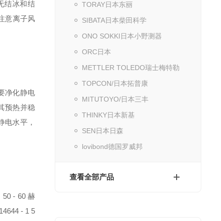
（无结冰和结
TORAY日本东丽
时注意离子风
SIBATA日本柴田科学
ONO SOKKI日本小野测器
ORC日本
METTLER TOLEDO瑞士梅特勒
TOPCON/日本拓普康
要净化静电
MITUTOYO/日本三丰
其预热并稳
THINKY日本新基
静电水平，
SEN日本日森
lovibond德国罗威邦
查看全部产品
- 60 赫
 - 1 5