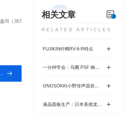
相关文章
7 盎司（357
RELATED ARTICLES
FUJIKIN针阀RV-6-R特点
一分钟学会：马圈 PSF 钢磨轮 E100-6 正确操作使用
ONOSOKKI小野传声器前置放大器MI-3170的特点
液晶面板生产：日本美德龙 GN-BP5MA 开关技术参数手册