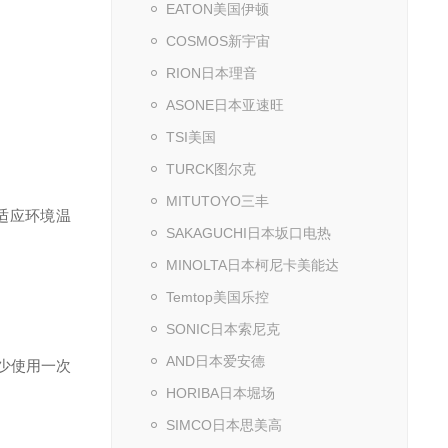
EATON美国伊顿
COSMOS新宇宙
RION日本理音
ASONE日本亚速旺
TSI美国
TURCK图尔克
MITUTOYO三丰
n；适应环境温
SAKAGUCHI日本坂口电热
MINOLTA日本柯尼卡美能达
Temtop美国乐控
SONIC日本索尼克
AND日本爱安德
少使用一次
HORIBA日本堀场
SIMCO日本思美高