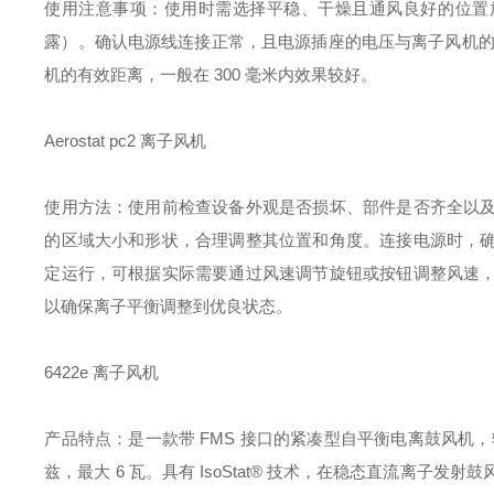
使用注意事项：使用时需选择平稳、干燥且通风良好的位置放置，周
露）。确认电源线连接正常，且电源插座的电压与离子风机的额定电压
机的有效距离，一般在 300 毫米内效果较好。
Aerostat pc2 离子风机
使用方法：使用前检查设备外观是否损坏、部件是否齐全以
的区域大小和形状，合理调整其位置和角度。连接电源时，
定运行，可根据实际需要通过风速调节旋钮或按钮调整风速
以确保离子平衡调整到优良状态。
6422e 离子风机
产品特点：是一款带 FMS 接口的紧凑型自平衡电离鼓风机，输入电压为
兹，最大 6 瓦。具有 IsoStat® 技术，在稳态直流离子发射鼓