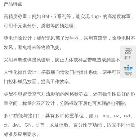
产品特点
高精度称重：例如 BM - 5 系列等，能实现 1μg~ 的高精度称重，
可用于元素分析、质谱等的预处理。
静电消除设计：标配无风离子发生器，采用直流型，除静电时不
发风，避免粉末等物质飞扬。
联系
采用导电玻璃挡风玻璃，防止人体或样品带电造成测量不稳定。
人性化操作设计：搭载横向滑动门控操作系统，两手可同时完成
顶部
门控和样品放置，提高工作效率。
标配不容易受空气对流影响的网格状称盘，还有操作性良好的称
量空间，称量台双环设计，分隔板取下后也可实现静电消除。
多种功能与接口1：具有多种称重单位，如 g、mg、oz、ozt、
ct、dwt、GN、tl 等，以及记数、百分比等功能，适应不同计量
标准及应用要求。