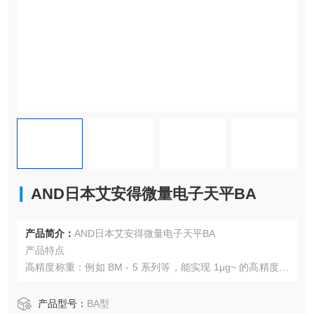
AND日本艾安得微量电子天平BA
产品简介：
AND日本艾安得微量电子天平BA
产品特点
高精度称重：例如 BM - 5 系列等，能实现 1μg~ 的高精度称
重，可用于元素分析、质谱等的预处理。
静电消除设计：标配无风离子发生器，采用直流型，除静电
产品型号：
BA型