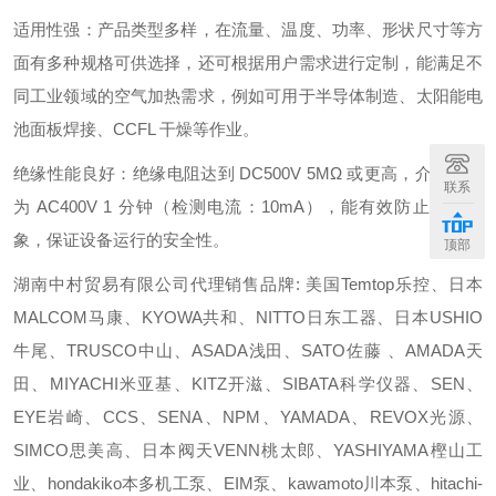
适用性强：产品类型多样，在流量、温度、功率、形状尺寸等方
面有多种规格可供选择，还可根据用户需求进行定制，能满足不
同工业领域的空气加热需求，例如可用于半导体制造、太阳能电
池面板焊接、CCFL 干燥等作业。
绝缘性能良好：绝缘电阻达到 DC500V 5MΩ 或更高，介电强度
联系
为 AC400V 1 分钟（检测电流：10mA），能有效防止漏电现
象，保证设备运行的安全性。
顶部
湖南中村贸易有限公司代理销售品牌: 美国Temtop乐控、日本
MALCOM马康、KYOWA共和、NITTO日东工器、日本USHIO
牛尾、TRUSCO中山、ASADA浅田、SATO佐藤 、AMADA天
田、MIYACHI米亚基、KITZ开滋、SIBATA科学仪器、SEN、
EYE岩崎、CCS、SENA、NPM、YAMADA、REVOX光源、
SIMCO思美高、日本阀天VENN桃太郎、YASHIYAMA樫山工
业、hondakiko本多机工泵、EIM泵、kawamoto川本泵、hitachi-