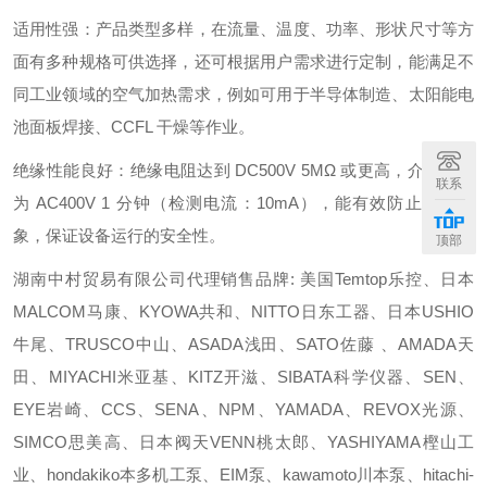
适用性强：产品类型多样，在流量、温度、功率、形状尺寸等方
面有多种规格可供选择，还可根据用户需求进行定制，能满足不
同工业领域的空气加热需求，例如可用于半导体制造、太阳能电
池面板焊接、CCFL 干燥等作业。
绝缘性能良好：绝缘电阻达到 DC500V 5MΩ 或更高，介电强度
联系
为 AC400V 1 分钟（检测电流：10mA），能有效防止漏电现
象，保证设备运行的安全性。
顶部
湖南中村贸易有限公司代理销售品牌: 美国Temtop乐控、日本
MALCOM马康、KYOWA共和、NITTO日东工器、日本USHIO
牛尾、TRUSCO中山、ASADA浅田、SATO佐藤 、AMADA天
田、MIYACHI米亚基、KITZ开滋、SIBATA科学仪器、SEN、
EYE岩崎、CCS、SENA、NPM、YAMADA、REVOX光源、
SIMCO思美高、日本阀天VENN桃太郎、YASHIYAMA樫山工
业、hondakiko本多机工泵、EIM泵、kawamoto川本泵、hitachi-