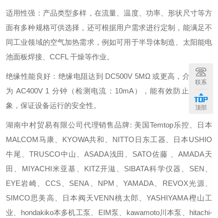
适用性强：产品类型多样，在流量、温度、功率、形状尺寸等方
面有多种规格可供选择，还可根据用户需求进行定制，能满足不
同工业领域的空气加热需求，例如可用于半导体制造、太阳能电
池面板焊接、CCFL 干燥等作业。
绝缘性能良好：绝缘电阻达到 DC500V 5MΩ 或更高，介电强度
联系
为 AC400V 1 分钟（检测电流：10mA），能有效防止漏电现
象，保证设备运行的安全性。
顶部
湖南中村贸易有限公司代理销售品牌: 美国Temtop乐控、日本
MALCOM马康、KYOWA共和、NITTO日东工器、日本USHIO
牛尾、TRUSCO中山、ASADA浅田、SATO佐藤 、AMADA天
田、MIYACHI米亚基、KITZ开滋、SIBATA科学仪器、SEN、
EYE岩崎、CCS、SENA、NPM、YAMADA、REVOX光源、
SIMCO思美高、日本阀天VENN桃太郎、YASHIYAMA樫山工
业、hondakiko本多机工泵、EIM泵、kawamoto川本泵、hitachi-