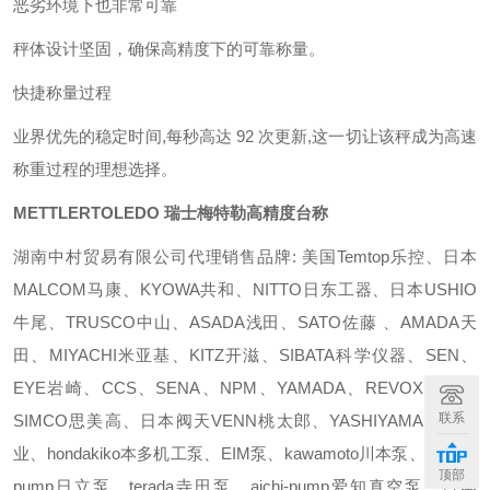
恶劣环境下也非常可靠
秤体设计坚固，确保高精度下的可靠称量。
快捷称量过程
业界优先的稳定时间,每秒高达 92 次更新,这一切让该秤成为高速
称重过程的理想选择。
METTLERTOLEDO 瑞士梅特勒高精度台称
湖南中村贸易有限公司代理销售品牌: 美国Temtop乐控、日本
MALCOM马康、KYOWA共和、NITTO日东工器、日本USHIO
牛尾、TRUSCO中山、ASADA浅田、SATO佐藤 、AMADA天
田、MIYACHI米亚基、KITZ开滋、SIBATA科学仪器、SEN、
EYE岩崎、CCS、SENA、NPM、YAMADA、REVOX光源、
联系
SIMCO思美高、日本阀天VENN桃太郎、YASHIYAMA樫山工
业、hondakiko本多机工泵、EIM泵、kawamoto川本泵、hitachi-
顶部
pump日立泵、terada寺田泵、aichi-pump爱知真空泵、日本