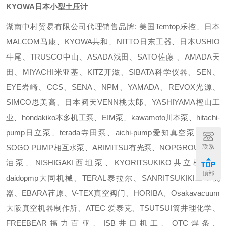
KYOWA日本小型土压计
湖南中村贸易有限公司代理销售品牌: 美国Temtop乐控、日本
MALCOM马康、KYOWA共和、NITTO日东工器、日本USHIO
牛尾、TRUSCO中山、ASADA浅田、SATO佐藤 、AMADA天
田、MIYACHI米亚基、KITZ开滋、SIBATA科学仪器、SEN、
EYE岩崎、CCS、SENA、NPM、YAMADA、REVOX光源、
SIMCO思美高、日本阀天VENN桃太郎、YASHIYAMA樫山工
业、hondakiko本多机工泵、EIM泵、kawamoto川本泵、hitachi-
pump日立泵、terada寺田泵、aichi-pump爱知真空泵、日本
SOGO PUMP相互水泵、ARIMITSU有光泵、NOPGROUP日本
联系
油泵、NISHIGAKI西坦泵、KYORITSUKIKO共立机巧、
顶部
daidopmp大同机械、TERAL泰拉尔、SANRITSUKIKI三立机
器、EBARA荏原、V-TEX真空阀门、HORIBA、Osakavacuum
大阪真空机器制作所、ATEC 爱泰克、TSUTSUI筒井理化学、
FREEBEAR福力百亚、ISB井口机工、OTC焊条、