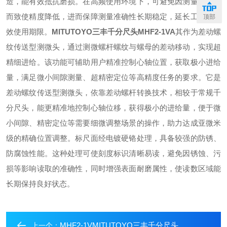
造，能有效抵抗磨损。在高频使用环境下，可避免因测量面磨损
而致使精度降低，进而保障测量准确性长期稳定，延长工具的有
顶部
效使用期限。
MITUTOYO三丰千分尺头
MHF2-1VA
其作为差动螺
纹传送型测微头，通过测微螺杆螺纹与螺母的差动移动，实现超
精细进给。该功能可辅助用户精准控制心轴位置，获取极小进给
量，满足微小间隙测量、超精密定位等高精度任务的要求。
它是
差动螺纹传送型测微头，依靠差动螺杆转换技术，相较于常规千
分尺头，能更精准地控制心轴位移，获得极小的进给量，便于微
小间隙、精密定位等需要细微调整场景的操作，助力达成亚微米
级的精确位置调整。
标尺面经电镀硬铬处理，具备较强的防锈、
防腐蚀性能。这种处理可使刻度标识清晰易读，避免因锈蚀、污
损等影响读取的准确性，同时增强表面耐磨属性，使读数区域能
长期保持良好状态。
MHF2-1VMITUTOYO三丰千分尺头
上一个：