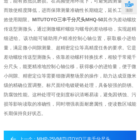
造，能有效抵抗磨损。在高频使用环境下，可避免因测量面磨损
而致使精度降低，进而保障测量准确性长期稳定，延长工具的有
顶部
效使用期限。
MITUTOYO三丰千分尺头
MHQ-50
其作为差动螺纹
传送型测微头，通过测微螺杆螺纹与螺母的差动移动，实现超精
细进给。该功能可辅助用户精准控制心轴位置，获取极小进给
量，满足微小间隙测量、超精密定位等高精度任务的要求。
它是
差动螺纹传送型测微头，依靠差动螺杆转换技术，相较于常规千
分尺头，能更精准地控制心轴位移，获得极小的进给量，便于微
小间隙、精密定位等需要细微调整场景的操作，助力达成亚微米
级的精确位置调整。
标尺面经电镀硬铬处理，具备较强的防锈、
防腐蚀性能。这种处理可使刻度标识清晰易读，避免因锈蚀、污
损等影响读取的准确性，同时增强表面耐磨属性，使读数区域能
长期保持良好状态。
MHP-25VMITUTOYO三丰千分尺头
上一个：