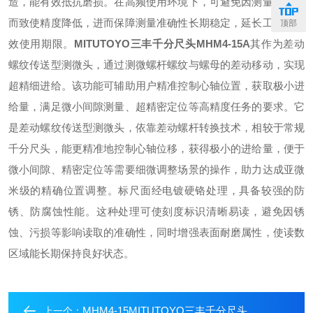
造，能有效抵抗磨损。在高频使用环境下，可避免因测量面磨损
而致使精度降低，进而保障测量准确性长期稳定，延长工具的有
顶部
效使用期限。
MITUTOYO三丰千分尺头
MHM4-15A
其作为差动
螺纹传送型测微头，通过测微螺杆螺纹与螺母的差动移动，实现
超精细进给。该功能可辅助用户精准控制心轴位置，获取极小进
给量，满足微小间隙测量、超精密定位等高精度任务的要求。
它
是差动螺纹传送型测微头，依靠差动螺杆转换技术，相较于常规
千分尺头，能更精准地控制心轴位移，获得极小的进给量，便于
微小间隙、精密定位等需要细微调整场景的操作，助力达成亚微
米级的精确位置调整。
标尺面经电镀硬铬处理，具备较强的防
锈、防腐蚀性能。这种处理可使刻度标识清晰易读，避免因锈
蚀、污损等影响读取的准确性，同时增强表面耐磨属性，使读数
区域能长期保持良好状态。
MHM4-15MITUTOYO三丰千分尺头
上一个：