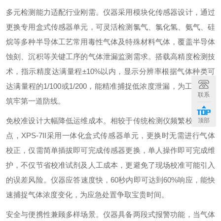
多元检测能力适配行业刚需。仪器采用模块化传感器设计，通过
更换专用盒式传感器单元，可灵活检测氯气、氯化氢、氨气、硅
烷等多种半导体工艺常用毒性气体及特殊材料气体，覆盖半导体
蚀刻、沉积等关键工序的气体泄漏监测需求。搭载高精度检测技
术，指示精度达满量程±10%以内，显示分辨率根据气体种类可
达满量程的1/100或1/200，能精准捕捉低浓度泄漏，为工艺安全
联系
筑牢第一道防线。
免校准设计大幅降低运维成本。相较于传统检测仪频繁校准的痛
顶部
点，XPS-7II采用一体化盒式传感器单元，更换时无需进行气体
校正，仅需简单插拔即可完成传感器更换，单人操作即可完成维
护，不仅节省校准试剂及人工成本，更避免了现场校准可能引入
的误差风险。仪器应答速度快，60秒内即可达到60%响应，能快
速捕捉气体浓度变化，为应急处置争取宝贵时间。
安全与便携性兼顾多样场景。仪器具备两段式报警功能，当气体