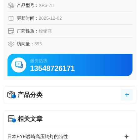
无需校准气体检测仪，减少维护时间和成本
产品型号：
XPS-7II
报警声根据气体浓度的变化缓慢、间歇性地逐渐加速，浓度
更新时间：
2025-12-02
高时，以连续声音通知
符合CE标准
厂商性质：
经销商
访问量：
395
服务热线
13548726171
产品分类
相关文章
日本EYE岩崎高压钠灯的特性