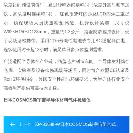
浓度达到预设阈值时，通过蜂鸣器间歇鸣叫（浓度升高时频率加
快，高浓度时连续鸣叫）、红色报警灯闪烁及LCD闪烁三重提
示，确保现场人员快速察觉风险。机身设计紧凑，尺寸仅
W62×H150×D128mm，重量约1.3公斤，搭配防滑握持设计，便
于现场巡检携带。采用4节5号碱性电池或专用AC适配器供电，
连续使用时长超12小时，满足单日多点位监测需求。
广泛适配半导体全产业链，涵盖芯片制造车间、半导体材料储存
仓库、实验室及设备检修现场等场景，同时符合欧盟CE认证及
RoHS环保指令，兼顾安全性能与环保要求，为半导体行业安全
高效生产提供可靠技术支撑。
日本COSMOS新宇宙半导体材料气体检测仪
XP-3368II-W日本COSMOS新宇宙组合式气体检测仪
上一个：