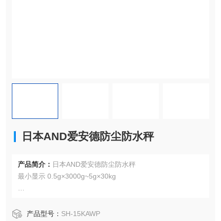
日本AND爱安德防尘防水秤
产品简介：
日本AND爱安德防尘防水秤
最小显示 0.5g×3000g~5g×30kg
・可水洗防尘防水IP67
・方便的比较灯
产品型号：
SH-15KAWP