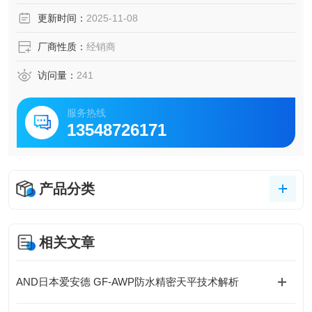
・快速响应约0.5秒
更新时间：
2025-11-08
・标准型号 SH-AWP 4 型号
・® 蓝牙通信型号 SH-AWP-BT 4 型号
厂商性质：
经销商
访问量：
241
服务热线
13548726171
产品分类
相关文章
AND日本爱安德 GF-AWP防水精密天平技术解析