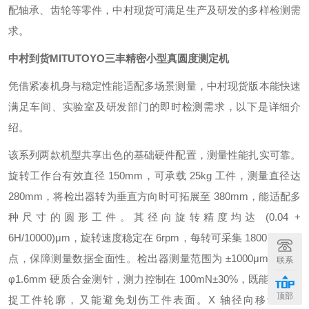
配轴承、齿轮等零件，中村现货可满足生产及研发的多样检测需
求。
中村到货MITUTOYO三丰精密小型真圆度测定机
凭借紧凑机身与稳定性能适配多场景测量，中村现货版本能快速
满足车间、实验室及研发部门的即时检测需求，以下是详细介
绍。
该系列两款机型共享出色的基础硬件配置，测量性能扎实可靠。
旋转工作台有效直径 150mm，可承载 25kg 工件，测量直径达
280mm，将检出器转为垂直方向时可拓展至 380mm，能适配多
种尺寸的圆形工件。其径向旋转精度均达 (0.04 +
6H/10000)μm，旋转速度稳定在 6rpm，每转可采集 1800 个数据
点，保障测量数据全面性。检出器测量范围为 ±1000μm，搭配
联系
φ1.6mm 硬质合金测针，测力控制在 100mN±30%，既能精准捕
顶部
捉工件轮廓，又能避免划伤工件表面。X 轴径向移动量达