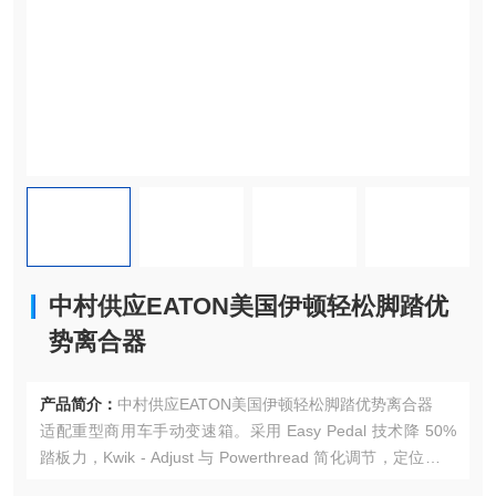
中村供应EATON美国伊顿轻松脚踏优
势离合器
产品简介：
中村供应EATON美国伊顿轻松脚踏优势离合器
适配重型商用车手动变速箱。采用 Easy Pedal 技术降 50%
踏板力，Kwik - Adjust 与 Powerthread 简化调节，定位销确
保片体等距分离，散热佳、接合顺。优质摩擦片与钢背衬套