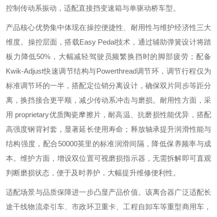
控制传动系振动，适配直接挡变速箱与单驱动桥车型。
产品核心优势集中体现在操控便捷性、耐用性与维护经济性三大
维度。操控层面，搭载Easy Pedal技术，通过辅助弹簧设计将踏
板力降低50%，大幅减轻驾驶员频繁换挡时的脚部疲劳；配备
Kwik-Adjust快速调节结构与Powerthread调节环，调节行程仅为
标准调节环的一半，搭配定位销分离设计，确保双片同步等距分
离，换挡接合更平顺，减少传动系冲击与磨损。耐用性方面，采
用 proprietary优质陶瓷摩擦片，耐高温、抗磨损性能优异，搭配
高强度钢背衬套，显著延长使用寿命；释放轴承提升润滑性能与
结构强度，配合50000英里的标准润滑间隔，降低保养频率与成
本。维护方面，增设双位置可视磨损指示器，无需拆解即可直观
判断磨损状态，便于及时养护，大幅提升维修便利性。
适配场景与品质保障进一步凸显产品价值。该离合器广泛适配长
途干线物流牵引车、市政环卫重卡、工程自卸车等重型商用车，