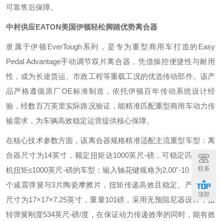
可靠售后保障。
中村供应EATON美国伊顿轻松脚踏优势离合器
隶属于伊顿EverTough系列，是专为重型商用车打造的Easy
Pedal Advantage手动调节双片离合器，凭借操控便捷性与耐用
性，成为长途货运、市政工程等重载工况的优选传动部件。该产
品严格遵循原厂OE标准制造，依托伊顿百年传动系统设计经
验，经数百万英里实际路况验证，能精准匹配重型商用车动力传
输需求，为车辆高效稳定运营提供核心保障。
在核心技术参数方面，该离合器规格精准适配主流重型车型：离
合器尺寸为14英寸，额定扭矩达1000英尺-磅，可稳定匹配发动
联系
机扭矩≤1000英尺-磅的车型；输入轴花键规格为2.00"-10，配备8
个减震弹簧与3片陶瓷摩擦片，扭矩传递高效且稳定。产品物理
顶部
尺寸为17×17×7.25英寸，重量101磅，采用无预阻尼器设计，扭
转弹簧刚度534英尺-磅/度，在保证动力传递效率的同时，能有效