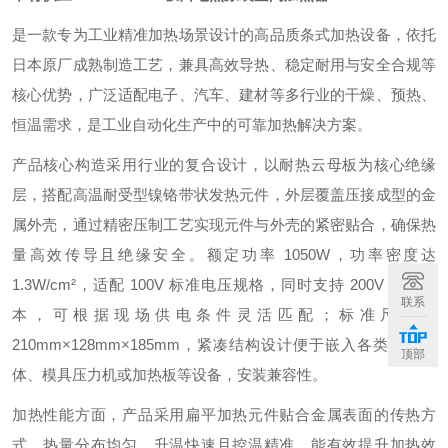
是一款专为工业精准加热场景设计的高品质条式加热设备，依托
日本原厂成熟制造工艺，兼具高效导热、稳定耐用与安全合规等
核心优势，广泛适配电子、汽车、建材等多行业的干燥、预热、
恒温需求，是工业自动化生产中的可靠加热解决方案。
产品核心构造采用行业的复合设计，以耐热云母板为核心绝缘
层，搭配高温耐受型镍铬带状发热元件，外层覆盖压接成型的金
属外壳，通过精密压制工艺实现元件与外壳的紧密贴合，确保热
量高效传导且绝缘安全。额定功率 1050W，功率密度达
1.3W/cm²，适配 100V 标准电压规格，同时支持 200V 定制版
联系
本，可根据现场供电条件灵活匹配；标准尺寸为
210mm×128mm×185mm，紧凑结构设计便于嵌入各类工业腔
顶部
体、模具压力机或加热板等设备，安装兼容性。
加热性能方面，产品采用扁平加热元件贴合金属表面的传热方
式，热量分布均匀，升温快速且控温精准，能有效提升加热效