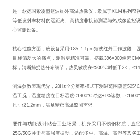
是一款德国紧凑型短波红外高温热像仪，隶属于Xi1M系列窄视
等低发射率材料的远距离、高精度非接触测温与热成像监控
心监测设备。
核心性能方面，该设备采用0.85–1.1μm短波红外工作波
目标偏差大的痛点，测温更精准可靠。搭载396×300像素C
标，清晰捕捉热分布细节，热灵敏度在<900°C时低于2K，<1
测温参数表现优异，20Hz全分辨率模式下测温范围覆盖525°C–
温工况；温度精度在目标温度<1400°C时达±1%读数，<1600
尺寸仅1.2mm，满足精密高温监测需求。
硬件与功能设计贴合工业场景，机身采用不锈钢材质，直径36m
25G/50G冲击与高强度振动，适配多尘、高温、高湿等恶劣