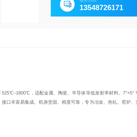
服务热线
13548726171
温范围 525℃–1800℃，适配金属、陶瓷、半导体等低发射率材料。7°×5
电，接口丰富易集成。机身坚固、精度可靠，专为冶金、热轧、窑炉、