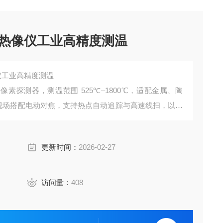
红外热像仪工业高精度测温
像仪工业高精度测温
×300 像素探测器，测温范围 525℃–1800℃，适配金属、陶
 窄视场搭配电动对焦，支持热点自动追踪与高速线扫，以太
身坚固、精度可靠，专为冶金、热轧、窑炉、光伏等高温工
配连续生产场景。
更新时间：
2026-02-27
访问量：
408