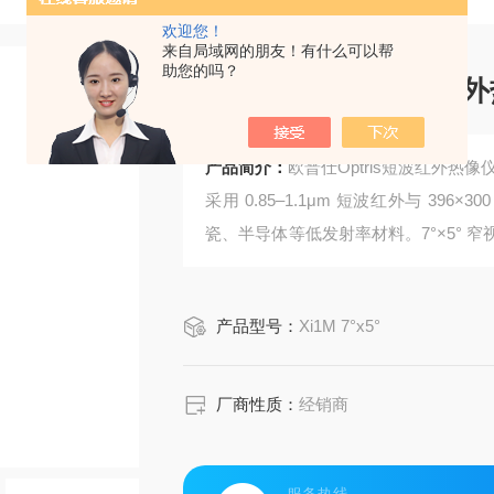
欢迎您！
来自局域网的朋友！有什么可以帮
助您的吗？
欧普仕Optris短波
产品简介：
欧普仕Optris短波红外热
采用 0.85–1.1μm 短波红外与 396
瓷、半导体等低发射率材料。7°×5°
网 PoE 供电，接口丰富易集成。机
业在线测温与热成像监控设计，稳定适
产品型号：
Xi1M 7°x5°
厂商性质：
经销商