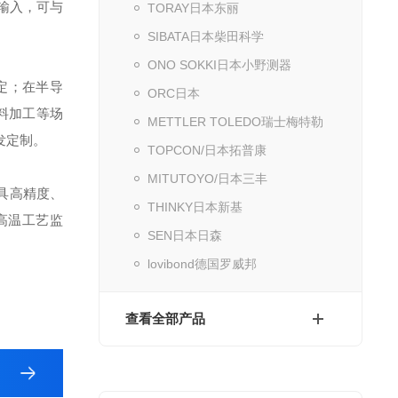
出/输入，可与
TORAY日本东丽
SIBATA日本柴田科学
ONO SOKKI日本小野测器
定；在半导
ORC日本
料加工等场
METTLER TOLEDO瑞士梅特勒
开发定制。
TOPCON/日本拓普康
MITUTOYO/日本三丰
兼具高精度、
THINKY日本新基
高温工艺监
SEN日本日森
lovibond德国罗威邦
查看全部产品