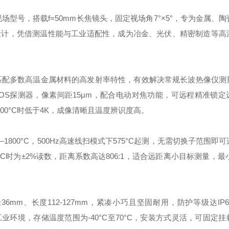
场型号，搭载f=50mm长焦镜头，固定视场角7°×5°，专为金属、
设计，凭借测温性能与工业适配性，成为冶金、光伏、精密制造等高
段，匹配多数高温金属材料的高发射率特性，有效解决常规长波热像仪
MOS探测器，像素间距15μm，配合电动对焦功能，可远程精准锁
400°C时低于4K，成像清晰且温度辨识度高。
1800°C，500Hz高速线扫模式下575°C起测，无需切换子范围即
°C时为±2%读数，距离系数高达806:1，适合远距离小目标测量，最小可
m、长度112-127mm，紧凑小巧且坚固耐用，防护等级达IP
工业环境，存储温度范围为-40°C至70°C，安装方式灵活，可固定