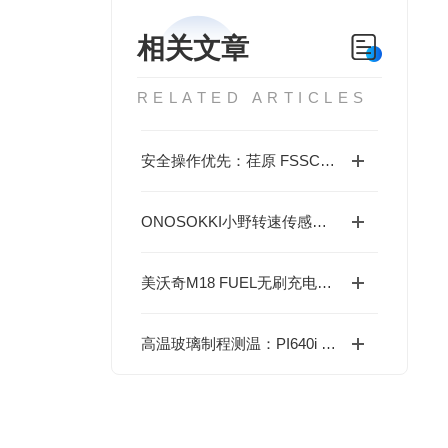
相关文章
RELATED ARTICLES
安全操作优先：荏原 FSSC 不锈钢卧式端吸泵使用规程与注意事项
ONOSOKKI小野转速传感器MP-981/AP-981的特点
美沃奇M18 FUEL无刷充电式深切割带锯的特点
高温玻璃制程测温：PI640i G7 90°x64° 选购与应用指南