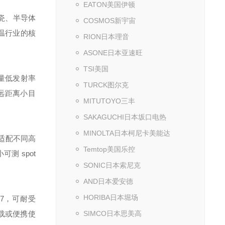
EATON美国伊顿
陶瓷、半导体
COSMOS新宇宙
温行业的核
RION日本理音
ASONE日本亚速旺
TSI美国
测量低发射率
TURCK图尔克
定远距离小目
MITUTOYO三丰
SAKAGUCHI日本坂口电热
MINOLTA日本柯尼卡美能达
可适配不同高
Temtop美国乐控
测 spot
SONIC日本索尼克
AND日本爱安德
HORIBA日本堀场
67，可耐受
挂载或便携使
SIMCO日本思美高