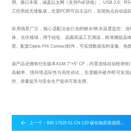
用。接口丰富，涵盖以太网（支持PoE供电）、USB 2.0、RS485
工控系统无缝集成，无需PC即可自主运行，实现热点自动追
应用场景广泛，核心适配冶金行业的钢水/铁水温度监控、
体、光伏领域，用于硅锭、晶圆高温工艺测温，精准捕捉晶
景。配套Optris PIX Connect软件，可实现数据实
该产品还拥有衍生版本Xi1M 7°×5° CF，内置连续自动
高帧率、强环境适应性与高性价比，无需额外硬件即可实现
控、质量提升与安全生产提供可靠支撑。
上一个：
BW 17525-51 CN 120 碳化物原装德国马圈PFERD碳化硅砂刀轮机打磨抛光