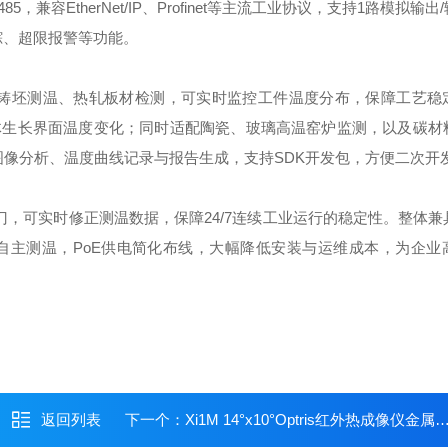
，兼容EtherNet/IP、Profinet等主流工业协议，支持1路模拟输
踪、超限报警等功能。
连铸坯测温、热轧板材检测，可实时监控工件温度分布，保障工艺稳
体生长界面温度变化；同时适配陶瓷、玻璃高温窑炉监测，以及碳材
时采集、热图像分析、温度曲线记录与报告生成，支持SDK开发包，方便二次
校准快门，可实时修正测温数据，保障24/7连续工业运行的稳定性。整体
自主测温，PoE供电简化布线，大幅降低安装与运维成本，为企业
返回列表
下一个：
Xi1M 14°x10°Optris红外热成像仪金属冶金高温检测热像仪