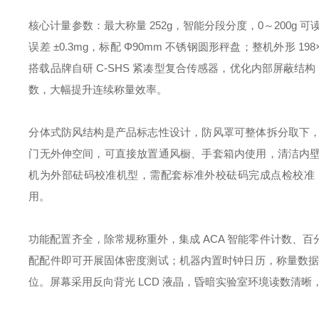
核心计量参数：最大称量 252g，智能分段分度，0～200g 可读性 
误差 ±0.3mg，标配 Φ90mm 不锈钢圆形秤盘；整机外形 19
搭载品牌自研 C‑SHS 紧凑型复合传感器，优化内部屏蔽结构
数，大幅提升连续称量效率。
分体式防风结构是产品标志性设计，防风罩可整体拆分取下
门无外伸空间，可直接放置通风橱、手套箱内使用，清洁内
机为外部砝码校准机型，需配套标准外校砝码完成点检校准
用。
功能配置齐全，除常规称重外，集成 ACA 智能零件计数、
配配件即可开展固体密度测试；机器内置时钟日历，称量数据可留
位。屏幕采用反向背光 LCD 液晶，昏暗实验室环境读数清