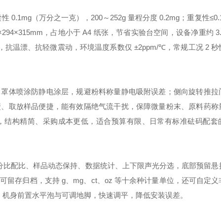
0.1mg（万分之一克），200～252g 量程分度 0.2mg；重复性≤0
8×294×315mm，占地小于 A4 纸张，节省实验台空间，设备净重约 3
，抗温漂、抗轻微震动，环境温度系数仅 ±2ppm/℃，常规工况 2 
，罩体喷涂防静电涂层，规避粉料称量静电吸附误差；侧向旋转推拉
壁、取放样品便捷，能有效隔绝气流干扰，保障微量粉末、原料药称
，结构精简、采购成本更低，适合预算有限、日常有标准砝码配套
百分比配比、样品动态保持、数据统计、上下限声光分选，底部预留悬
存归档，支持 g、mg、ct、oz 等十余种计量单位，还可自定
晰，机身前置水平泡与可调地脚，快速调平，降低安装误差。