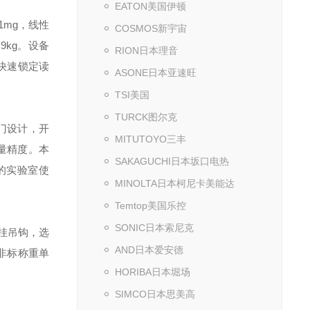
EATON美国伊顿
.1mg，线性
COSMOS新宇宙
.9kg。设备
RION日本理音
秒快速锁定读
ASONE日本亚速旺
TSI美国
TURCK图尔克
门设计，开
MITUTOYO三丰
量精度。本
SAKAGUCHI日本坂口电热
的实验室使
MINOLTA日本柯尼卡美能达
Temtop美国乐控
SONIC日本索尼克
挂吊钩，选
AND日本爱安德
义非标称重单
HORIBA日本堀场
SIMCO日本思美高