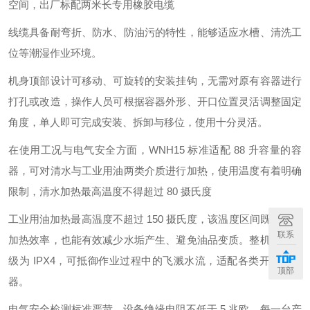
空间，出厂标配两米长专用橡胶电缆
线缆具备耐弯折、防水、防油污的特性，能够适应水槽、清洗工
位等潮湿作业环境。
机身顶部设计可移动、可旋转的安装挂钩，无需对原有容器进行
打孔或改造，操作人员可根据容器外形、开口位置灵活调整固定
角度，单人即可完成安装、拆卸与移位，使用十分灵活。
在使用工况与电气安全方面，WNH15 标准适配 88 升容量的容
器，可对清水与工业用油两类介质进行加热，使用温度有着明确
限制，清水加热最高温度不得超过 80 摄氏度
工业用油加热最高温度不超过 150 摄氏度，该温度区间既能保障
联系
加热效率，也能有效减少水垢产生、避免油品变质。整机防护等
级为 IPX4，可抵御作业过程中的飞溅水流，适配各类开放式容
顶部
器。
电气安全检测标准严苛，设备绝缘电阻不低于 5 兆欧，每一台产