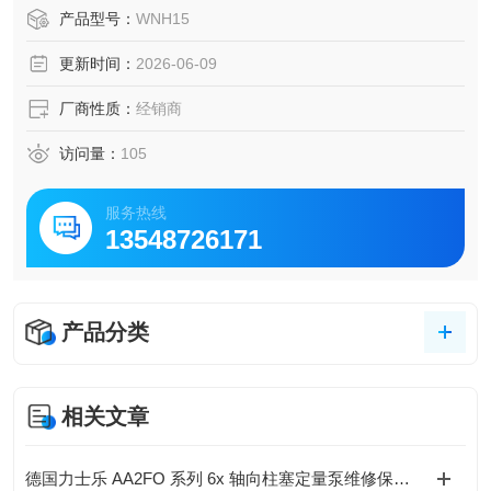
与可旋转挂钩，防护等级 IPX4，水体≤80℃、油品≤150℃，
产品型号：
WNH15
适配 22-150L 容器，日本原装制造，适配实验室、机械清
更新时间：
2026-06-09
洗、轻工等多场景快速加热需求。
厂商性质：
经销商
访问量：
105
服务热线
13548726171
产品分类
相关文章
德国力士乐 AA2FO 系列 6x 轴向柱塞定量泵维修保养技术规范