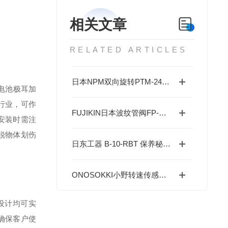
相关文章
RELATED ARTICLES
日本NPM双向旋转PTM-24H系列电机的特点
电池极耳加
行业，可作
FUJIKIN日本波纹管阀FP-UBF-716-6.35特点
安装时需注
锐物体划伤
日东工器 B-10-RBT 保养秘籍：减少故障、延长寿命的实操技巧
ONOSOKKI小野转速传感器MP-911的特点
设计均可实
确保客户使