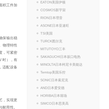
EATON美国伊顿
中面积工件加
COSMOS新宇宙
RION日本理音
ASONE日本亚速旺
TSI美国
确保输出稳
TURCK图尔克
。物理特性
MITUTOYO三丰
厚度，可紧密
SAKAGUCHI日本坂口电热
0V 时），有
MINOLTA日本柯尼卡美能达
，适配设备
Temtop美国乐控
SONIC日本索尼克
AND日本爱安德
HORIBA日本堀场
艺，实现更
SIMCO日本思美高
与耐用性。