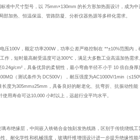
列标准中尺寸型号，以 75mm×130mm 的长方形加热面设计，成为
局部加热、恒温保温、管路防凝、分析仪器热源等多样化需求。
电压
100V
，额定功率
200W
，功率公差严格控制在 **±10%
范围内，
工作，短时最高耐受温度可达
300℃
，满足大多数工业高温加热需求
至
0.24g/cm²
，具备优异的柔韧性，最小弯曲半径不小于 10 倍自身
100MΩ
（测试条件为 DC500V），耐压强度为
AC1000V/1min
（≤15
准长度为
305mm±25mm
，具备良好的耐老化、抗弯折、抗振动性能
设计使用寿命可达
10,000 小时以上
，远超行业平均水平。
玻璃布绝缘层
，中间嵌入
铁铬合金蚀刻发热线路
，区别于传统绕线工
热性、耐化学性和机械强度，玻璃纤维增强设计进一步提升绝缘性能