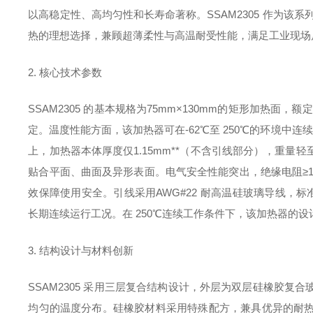
以高稳定性、高均匀性和长寿命著称。SSAM2305 作为该系
热的理想选择，兼顾超薄柔性与高温耐受性能，满足工业现场
2. 核心技术参数
SSAM2305 的基本规格为
75mm×130mm
的矩形加热面，额定
定。温度性能方面，该加热器可在
-62℃至 250℃
的环境中连续
上，加热器本体厚度仅
1.15mm**（不含引线部分），重量轻
贴合平面、曲面及异形表面。电气安全性能突出，绝缘电阻≥
效保障使用安全。引线采用
AWG#22 耐高温硅玻璃导线
，标
长期连续运行工况。在 250℃连续工作条件下，该加热器的
3. 结构设计与材料创新
SSAM2305 采用三层复合结构设计，外层为
双层硅橡胶复合
均匀的温度分布。硅橡胶材料采用特殊配方，兼具优异的耐