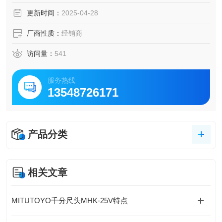
晰、明亮的视觉效果，使被照物体色彩还原较为真实，适用
更新时间：
2025-04-28
于需要高清晰度视觉的场所，如办公室、商场等。
较好的显色性：显色指数 Ra70，能较好地还原物体的真实颜
厂商性质：
经销商
色，让人们看到的物体色彩更接近其实际颜色。
访问量：
541
服务热线
13548726171
产品分类
相关文章
MITUTOYO千分尺头MHK-25V特点