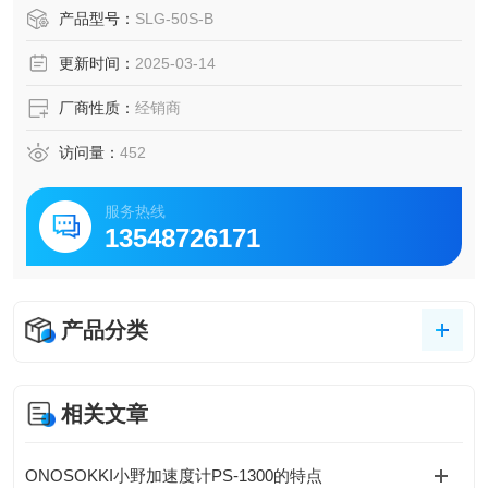
不同的应用需求选择合适的颜色。
产品型号：
SLG-50S-B
光质优良：能输出亮度高且均匀的光，具有非常稳定的光谱
更新时间：
2025-03-14
特性，只包含可见光，不包含红外线和紫外线。
寿命较长：与金属卤化物或卤素灯相比，具有 30,000 小时的
厂商性质：
经销商
超长寿命，可有效降低使用成本。
访问量：
452
服务热线
13548726171
产品分类
相关文章
ONOSOKKI小野加速度计PS-1300的特点