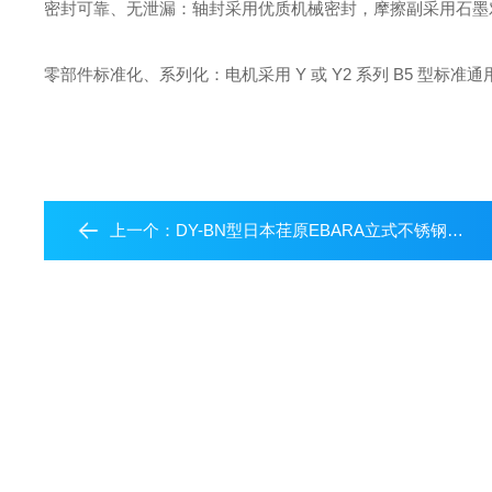
密封可靠、无泄漏：轴封采用优质机械密封，摩擦副采用石墨
零部件标准化、系列化：电机采用 Y 或 Y2 系列 B5 型标
上一个：
DY-BN型日本荏原EBARA立式不锈钢多级泵DY-BN