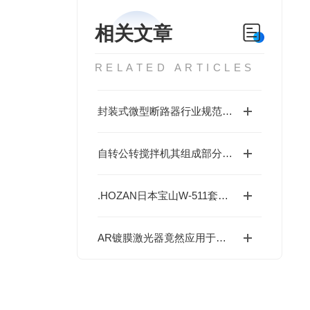
相关文章
RELATED ARTICLES
封装式微型断路器行业规范：以 NEC GHG6232101R1007 为例的技术解读
自转公转搅拌机其组成部分主要包括以下核心部件
.HOZAN日本宝山W-511套筒扳手套装技术深度解析
AR镀膜激光器竟然应用于以下几大领域中