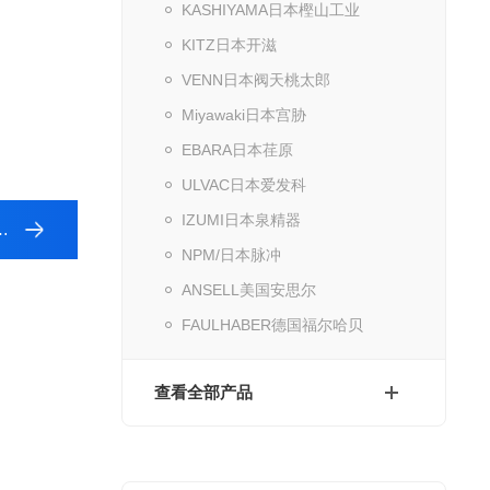
KASHIYAMA日本樫山工业
KITZ日本开滋
VENN日本阀天桃太郎
Miyawaki日本宫胁
EBARA日本荏原
ULVAC日本爱发科
IZUMI日本泉精器
NPM/日本脉冲
ANSELL美国安思尔
FAULHABER德国福尔哈贝
查看全部产品