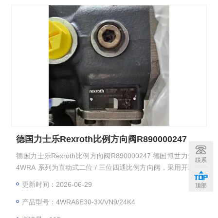
德国力士乐Rexroth比例方向阀R890000247
德国力士乐Rexroth比例方向阀R890000247 德国博世力士乐
联系
4WRA 系列为直动式二位 / 三位四通比例方向阀，采用开环控
制架构，分为外置放大器型与集成电子型两大基础亚型，覆盖
更新时间：2026-06-29
顶部
NG6、NG10 通径规格，可根据输入电信号连续精准控制油液
产品型号：4WRA6E30-3X/VN9/24K4
流向与流量，具备响应速度快、安装互换性强、换向运行平稳
的特点，广泛应用于机床、注塑、冶金等领域的工业液压系