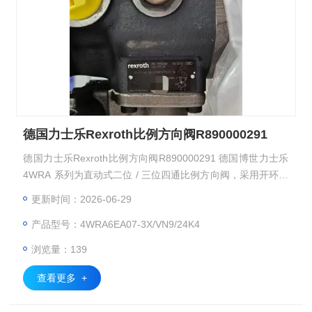
德国力士乐Rexroth比例方向阀R890000291
德国力士乐Rexroth比例方向阀R890000291 德国博世力士乐
4WRA 系列为直动式二位 / 三位四通比例方向阀，采用开环控
制架构，分为外置放大器型与集成电子型两大基础亚型，覆盖
更新时间：2026-06-29
NG6、NG10 通径规格，可根据输入电信号连续精准控制油液
产品型号：4WRA6EA07-3X/VN9/24K4
流向与流量，具备响应速度快、安装互换性强、换向运行平稳
的特点，广泛应用于机床、注塑、冶金等领域的工业液压系
浏览量：139
统，实现执行元件的无级调速与平稳换向控制。
查看更多 +