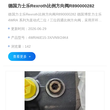
德国力士乐Rexroth比例方向阀R890000282
德国力士乐Rexroth比例方向阀R890000282 德国博世力士乐
4WRA 系列为直动式二位 / 三位四通比例方向阀，采用开环控
制架构，分为外置放大器型与集成电子型两大基础亚型，覆盖
更新时间：2026-06-29
NG6、NG10 通径规格，可根据输入电信号连续精准控制油液
产品型号：4WRA6E15-3X/VN9/24K4
流向与流量，具备响应速度快、安装互换性强、换向运行平稳
的特点，广泛应用于机床、注塑、冶金等领域的工业液压系
浏览量：142
统，实现执行元件的无级调速与平稳换向控制。
查看更多 +