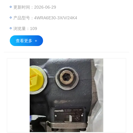
制架构，分为外置放大器型与集成电子型两大基础亚型，覆盖
更新时间：2026-06-29
NG6、NG10 通径规格，可根据输入电信号连续精准控制油液
产品型号：4WRA6E30-3X/V/24K4
流向与流量，具备响应速度快、安装互换性强、换向运行平稳
的特点，广泛应用于机床、注塑、冶金等领域的工业液压系
浏览量：109
统，实现执行元件的无级调速与平稳换向控制。
查看更多 +