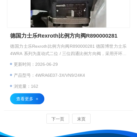
德国力士乐Rexroth比例方向阀R890000281
德国力士乐Rexroth比例方向阀R890000281 德国博世力士乐
4WRA 系列为直动式二位 / 三位四通比例方向阀，采用开环控
制架构，分为外置放大器型与集成电子型两大基础亚型，覆盖
更新时间：2026-06-29
NG6、NG10 通径规格，可根据输入电信号连续精准控制油液
产品型号：4WRA6E07-3X/VN9/24K4
流向与流量，具备响应速度快、安装互换性强、换向运行平稳
的特点，广泛应用于机床、注塑、冶金等领域的工业液压系
浏览量：162
统，实现执行元件的无级调速与平稳换向控制。
查看更多 +
下一页
末页