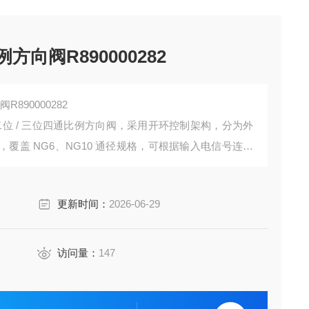
方向阀R890000282
R890000282
二位 / 三位四通比例方向阀，采用开环控制架构，分为外
覆盖 NG6、NG10 通径规格，可根据输入电信号连续
度快、安装互换性强、换向运行平稳的特点，广泛应用
系统，实现执行元件的无级调速与平稳换向控制。
更新时间：
2026-06-29
访问量：
147