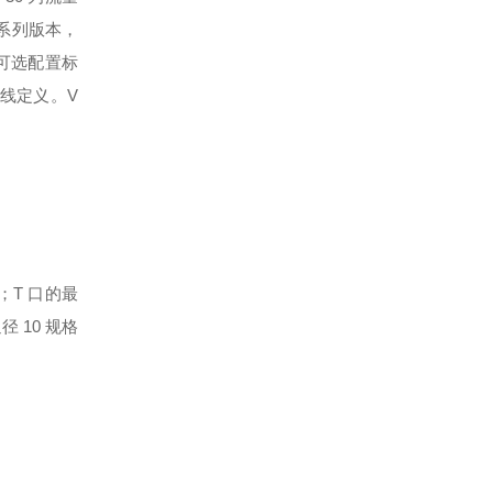
全系列版本，
为可选配置标
线定义。V
；T 口的最
径 10 规格