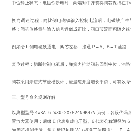
中位静止状态
：电磁铁断电时，两端对中弹簧将阀芯保持在中心
换向调速过程
：向比例电磁铁输入控制电流后，电磁铁产生
移；阀芯位移量与输入信号近似成正比，阀口节流面积随之线
例如给 b 侧电磁铁通电，阀芯左移，接通 P→A、B→T 
复位过程
：切断控制电流后，弹簧力推动阀芯回到中位，油路
阀芯采用渐进式节流槽设计，流量随开度增长平滑，可有效降
三、型号命名规则详解
以典型型号
4WRA 6 W30-2X/G24N9K4/V
为例，各段代码含
置放大器使用；后缀 E 代表集成电子型。6 代表公称通径为 6（NG
为阀芯机能代号，常见标识包括 W（标准三位四通）、E、A