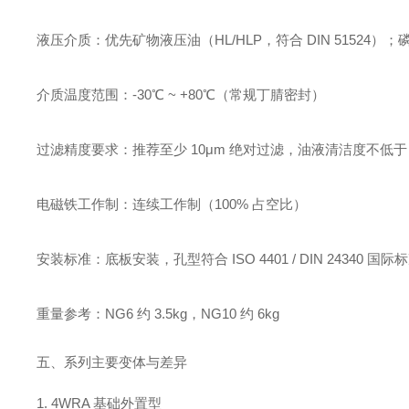
液压介质
：优先矿物液压油（HL/HLP，符合 DIN 5152
介质温度范围
：-30℃ ~ +80℃（常规丁腈密封）
过滤精度要求
：推荐至少 10μm 绝对过滤，油液清洁度不低于 N
电磁铁工作制
：连续工作制（100% 占空比）
安装标准
：底板安装，孔型符合 ISO 4401 / DIN 24340 国际
重量参考
：NG6 约 3.5kg，NG10 约 6kg
五、系列主要变体与差异
1. 4WRA 基础外置型