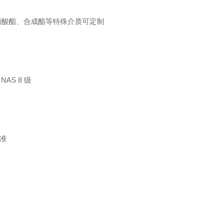
4）；磷酸酯、合成酯等特殊介质可定制
AS 8 级
标准