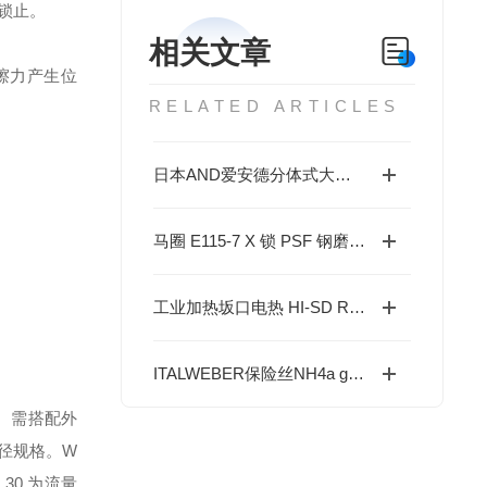
锁止。
相关文章
擦力产生位
RELATED ARTICLES
日本AND爱安德分体式大量程工业精密天平HR250A的技术参数
马圈 E115-7 X 锁 PSF 钢磨轮 维修保养手把手指导
工业加热坂口电热 HI-SD ROD 05041004 筒式加热器合规性分析
ITALWEBER保险丝NH4a gG 700A的特点
、需搭配外
 通径规格。W
0 为流量