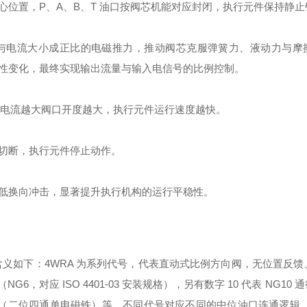
位置，P、A、B、T 油口按阀芯机能对应封闭，执行元件保持静止
与电流大小成正比的电磁推力，推动阀芯克服弹簧力、液动力与摩
性变化，最终实现
输出流量与输入电信号的比例控制
。
油路，电流越大阀口开度越大，执行元件运行速度越快。
切断，执行元件停止动作。
低换向冲击，显著提升执行机构的运行平稳性。
义如下：4WRA 为系列代号，代表直动式比例方向阀，无位置反馈
6，对应 ISO 4401-03 安装规格），另有数字 10 代表 NG10
（二位四通单电磁铁）等，不同代号对应不同的中位油口连通逻辑。3