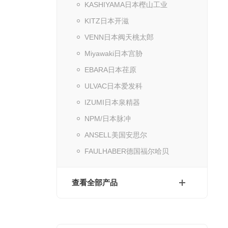
KASHIYAMA日本樫山工业
KITZ日本开滋
VENN日本阀天桃太郎
Miyawaki日本宫胁
EBARA日本荏原
ULVAC日本爱发科
IZUMI日本泉精器
NPM/日本脉冲
ANSELL美国安思尔
FAULHABER德国福尔哈贝
查看全部产品