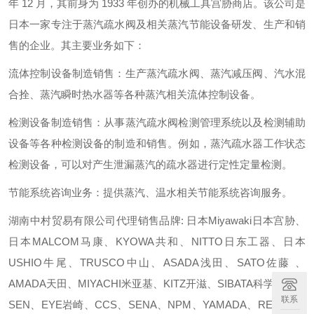
年 12 月，其前身为 1933 年创办的机械工具宫胁商店。该公司是
日本一家专注于蒸汽疏水阀及相关蒸汽节能设备研发、生产和销
售的企业。其主要业务如下：
流体控制设备制造销售：生产蒸汽疏水阀、蒸汽减压阀、汽水混
合拴、蒸汽瞬时热水器等各种蒸汽相关流体控制设备。
检测设备制造销售：从事蒸汽疏水阀检测管理系统以及检测辅助
设备等各种检测设备的制造和销售。例如，蒸汽疏水器工作状态
检测设备，可以对产生泄漏蒸汽的疏水器进行定性定量检测。
节能系统咨询业务：提供蒸汽、温水相关节能系统咨询服务。
湖南中村贸易有限公司代理销售品牌: 日本Miyawaki日本宫胁、
日本MALCOM马康、KYOWA共和、NITTO日东工器、日本
USHIO牛尾、TRUSCO中山、ASADA浅田、SATO佐藤 、
AMADA天田、MIYACHI米亚基、KITZ开滋、SIBATA科学仪器、
联系
SEN、EYE岩崎、CCS、SENA、NPM、YAMADA、REVOX光