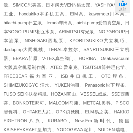
源、SIMCO思美高、日本阀天VENN桃太郎、YASHIYAMA樫山
顶部
工业、hondakiko本多机工泵、EIM泵、kawamoto川本泵、
hitachi-pump日立泵、terada寺田泵、aichi-pump爱知真空泵、日
本SOGO PUMP相互水泵、ARIMITSU有光泵、NOPGROUP日
本油泵、NISHIGAKI西坦泵、KYORITSUKIKO共立机巧、
daidopmp大同机械、TERAL泰拉尔、SANRITSUKIKI三立机
器、EBARA荏原、V-TEX真空阀门、HORIBA、Osakavacuum
大阪真空机器制作所、ATEC 爱泰克、TSUTSUI筒井理化学、
FREEBEAR福力百亚、ISB井口机工、OTC焊条、
SHIMIZUKOGYO 清水、YUKEN油研、Panasonic松下焊条、
FUSO SEIKI扶桑精肌、HOZAN宝山、VESSEL威威、SSD西西
蒂、BONKOTE邦可、MALCOM马康、METCAL奥科、PISCO
碧铄科、OHTAKE大武、OPK鸥琵凯、ELM易之美、HAKKO
EIGHTRON八兴、KURABO、New-Era新时代、德国
KAISER+KRAFT皇加力、YODOGAWA淀川、SUIDEN瑞电、