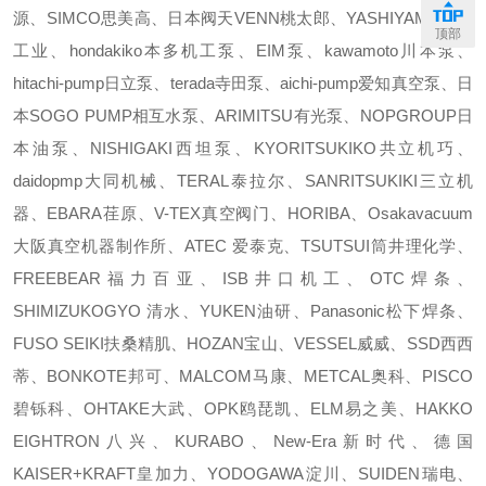
源、SIMCO思美高、日本阀天VENN桃太郎、YASHIYAMA樫山
顶部
工业、hondakiko本多机工泵、EIM泵、kawamoto川本泵、
hitachi-pump日立泵、terada寺田泵、aichi-pump爱知真空泵、日
本SOGO PUMP相互水泵、ARIMITSU有光泵、NOPGROUP日
本油泵、NISHIGAKI西坦泵、KYORITSUKIKO共立机巧、
daidopmp大同机械、TERAL泰拉尔、SANRITSUKIKI三立机
器、EBARA荏原、V-TEX真空阀门、HORIBA、Osakavacuum
大阪真空机器制作所、ATEC 爱泰克、TSUTSUI筒井理化学、
FREEBEAR福力百亚、ISB井口机工、OTC焊条、
SHIMIZUKOGYO 清水、YUKEN油研、Panasonic松下焊条、
FUSO SEIKI扶桑精肌、HOZAN宝山、VESSEL威威、SSD西西
蒂、BONKOTE邦可、MALCOM马康、METCAL奥科、PISCO
碧铄科、OHTAKE大武、OPK鸥琵凯、ELM易之美、HAKKO
EIGHTRON八兴、KURABO、New-Era新时代、德国
KAISER+KRAFT皇加力、YODOGAWA淀川、SUIDEN瑞电、