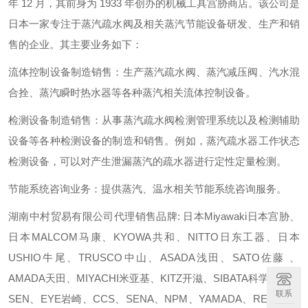
年 12 月，其前身为 1933 年创办的机械工具宫胁商店。该公司是
日本一家专注于蒸汽疏水阀及相关蒸汽节能设备研发、生产和销
售的企业。其主要业务如下：
流体控制设备制造销售：生产蒸汽疏水阀、蒸汽减压阀、汽水混
合拴、蒸汽瞬时热水器等各种蒸汽相关流体控制设备。
检测设备制造销售：从事蒸汽疏水阀检测管理系统以及检测辅助
设备等各种检测设备的制造和销售。例如，蒸汽疏水器工作状态
检测设备，可以对产生泄漏蒸汽的疏水器进行定性定量检测。
节能系统咨询业务：提供蒸汽、温水相关节能系统咨询服务。
湖南中村贸易有限公司代理销售品牌: 日本Miyawaki日本宫胁、
日本MALCOM马康、KYOWA共和、NITTO日东工器、日本
USHIO牛尾、TRUSCO中山、ASADA浅田、SATO佐藤 、
AMADA天田、MIYACHI米亚基、KITZ开滋、SIBATA科学仪器、
联系
SEN、EYE岩崎、CCS、SENA、NPM、YAMADA、REVOX光