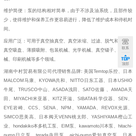
维护简便：泵的结构相对简单，由于不涉及油系统，且部件较
少，使得维护和保养工作更容易进行，降低了维护成本和停机时
间。
应用广泛：可用于真空抽真空、真空浓缩、过滤、脱气和消泡、
联系
真空吸盘、薄膜吸附、包装机械、光学机械、真空镊子、医疗机
械、印刷机械等多个领域。
顶部
湖南中村贸易有限公司代理销售品牌: 美国Temtop乐控、日本
MALCOM马康、KYOWA共和、NITTO日东工器、日本USHIO
牛尾、TRUSCO中山、ASADA浅田、SATO佐藤 、AMADA天
田、MIYACHI米亚基、KITZ开滋、SIBATA科学仪器、SEN、
EYE岩崎、CCS、SENA、NPM、YAMADA、REVOX光源、
SIMCO思美高、日本阀天VENN桃太郎、YASHIYAMA樫山工
业、hondakiko本多机工泵、EIM泵、kawamoto川本泵、hitachi-
pump日立泵、terada寺田泵、aichi-pump爱知真空泵、日本