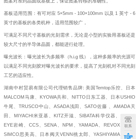
图案对准到晶圆或基板上，保证图案转移的准确性。
基板适用范围：有可对应 5×5mm - 100×100mm 以及 1 英寸 - 6
英寸的基板的各类机种，适用范围较广，
可满足不同尺寸基板的光刻需求，无论是小型的实验用基板还是
较大尺寸的半导体晶圆，都能进行处理。
曝光波长：曝光波长为多频率（h.i.g 线），这种多频率的光源可
以满足不同光刻胶对曝光波长的要求，提高了光刻机对不同光刻
工艺的适应性。
湖南中村贸易有限公司代理销售品牌: 美国Temtop乐控、日本
MALCOM马康、KYOWA共和、NITTO日东工器、日本USHIO
牛尾、TRUSCO中山、ASADA浅田、SATO佐藤 、AMADA天
田、MIYACHI米亚基、KITZ开滋、SIBATA科学仪器、SEN、
EYE岩崎、CCS、SENA、NPM、YAMADA、REVOX光源、
联系
SIMCO思美高、日本阀天VENN桃太郎、YASHIYAMA樫山工