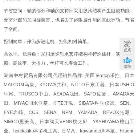
节省空间：轴的部分和轴的支持部采用纵沟结构产生阻旋功能，
无需外部另加阻旋装置，也省去了起阻旋作用的直线导轨，节省
了空间。
控制简单：作为步进电机，控制相对简单。
联系
高效率、长寿命：采用滚珠轴承支撑结构和特殊丝杆，实现低摩
擦、高效率、大推力，丝杆可长寿命工作。
顶部
湖南中村贸易有限公司代理销售品牌: 美国Temtop乐控、日本
MALCOM马康、KYOWA共和、NITTO日东工器、日本USHIO
牛尾、TRUSCO中山、ASADA浅田、SATO佐藤 、AMADA天
田、MIYACHI米亚基、KITZ开滋、SIBATA科学仪器、SEN、
EYE岩崎、CCS、SENA、NPM、YAMADA、REVOX光源、
SIMCO思美高、日本阀天VENN桃太郎、YASHIYAMA樫山工
业、hondakiko本多机工泵、EIM泵、kawamoto川本泵、hitachi-