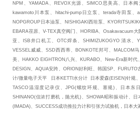
NPM、YAMADA、REVOX光源、SIMCO思美高、日本阀天
kawamoto川本泵、hitachi-pump日立泵、terada寺田
NOPGROUP日本油泵、NISHIGAKI西坦泵、KYORITSUKI
EBARA荏原、V-TEX真空阀门、HORIBA、Osakavacu
亚、ISB井口机工、OTC焊条、SHIMIZUKOGYO 清水、Y
VESSEL威威、SSD西西蒂、BONKOTE邦可、MALCOM
美、HAKKO EIGHTRON八兴、KURABO、New-Era新时
DESIGN、AQUA安跨、ORION好利旺、韩国SP、FURUT
计/微量电子天平 日本KETTI水分计 日本爱森(EISEN)针规
TASCO温湿度记录仪、JPG(螺纹环规、塞规)、日本东日(T
SHINANO(信浓打磨机，抛光机)、SHOWA昭和振动计、日
(IMADA)、SUCCESS成功推拉力计和引张力试验机，日本大冢