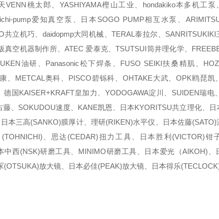
VENN桃太郎、YASHIYAMA樫山工业、hondakiko本多机工泵
泵、aichi-pump爱知真空泵、日本SOGO PUMP相互水泵、ARIMI
KO共立机巧、daidopmp大同机械、TERAL泰拉尔、SANRITSUKI
um大阪真空机器制作所、ATEC 爱泰克、TSUTSUI筒井理化学、FREE
UKEN油研、Panasonic松下焊条、FUSO SEIKI扶桑精肌、HO
马康、METCAL奥科、PISCO碧铄科、OHTAKE大武、OPK鸥琵凯
代、德国KAISER+KRAFT皇加力、YODOGAWA淀川、SUIDEN瑞电
O古藤、SOKUDOU速度、KANE凯恩、日本KYORITSU共立理化、日
、日本三高(SANKO)膜厚计、理研(RIKEN)水平仪、日本佐藤(SATO
OHNICHI)、思达(CEDAR)扭力工具、日本胜利(VICTOR)
本中西(NSK)研磨工具、MINIMO研磨工具、日本爱光（AIKOH)
(OTSUKA)放大镜、日本必佳(PEAK)放大镜、日本得乐(TECLOCK