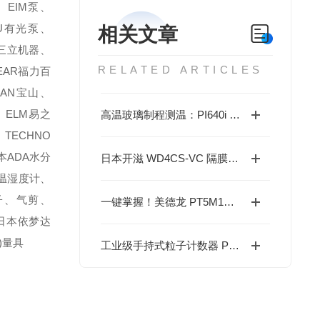
、EIM泵、
TSU有光泵、
相关文章
KI三立机器、
RELATED ARTICLES
BEAR福力百
ZAN宝山、
、ELM易之
高温玻璃制程测温：PI640i G7 90°x64° 选购与应用指南
、TECHNO
本ADA水分
日本开滋 WD4CS-VC 隔膜阀工作原理与密封机制说明
)温湿度计、
钳子、气剪、
一键掌握！美德龙 PT5M1CB 触摸式开关使用教程
、日本依梦达
)量具
工业级手持式粒子计数器 PMD 371 保养与故障处理