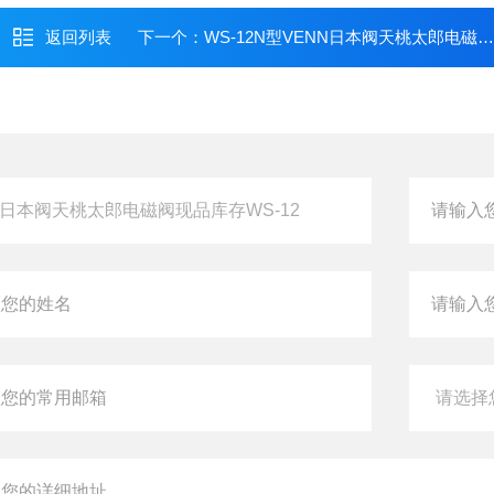
返回列表
下一个：
WS-12N型VENN日本阀天桃太郎电磁阀现品库存WS-12N