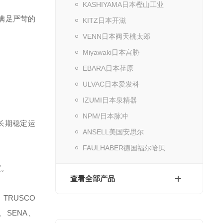
KASHIYAMA日本樫山工业
满足严苛的
KITZ日本开滋
VENN日本阀天桃太郎
Miyawaki日本宫胁
EBARA日本荏原
ULVAC日本爱发科
IZUMI日本泉精器
NPM/日本脉冲
长期稳定运
ANSELL美国安思尔
FAULHABER德国福尔哈贝
度。
查看全部产品
TRUSCO
、SENA、