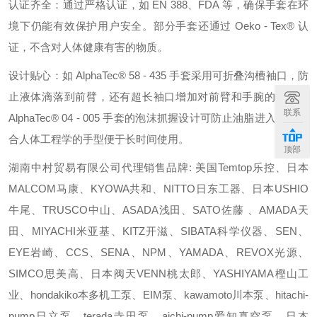
认证齐全：通过严格认证，如 EN 388、FDA 等，确保手套在环
境下仍能有效保护用户安全。部分手套还通过 Oeko - Tex® 认
证，不含对人体健康有害的物质。
设计贴心：如 AlphaTec® 58 - 435 手套采用可折叠沟槽袖口，防
止液体滴落到前臂，还有超长袖口增加对前臂和手腕的防护；
联系
AlphaTec® 04 - 005 手套的泡沫抓握设计可防止油脂进入，且符
合人体工程学的手型便于长时间使用。
顶部
湖南中村贸易有限公司代理销售品牌: 美国Temtop乐控、日本
MALCOM马康、KYOWA共和、NITTO日东工器、日本USHIO
牛尾、TRUSCO中山、ASADA浅田、SATO佐藤 、AMADA天
田、MIYACHI米亚基、KITZ开滋、SIBATA科学仪器、SEN、
EYE岩崎、CCS、SENA、NPM、YAMADA、REVOX光源、
SIMCO思美高、日本阀天VENN桃太郎、YASHIYAMA樫山工
业、hondakiko本多机工泵、EIM泵、kawamoto川本泵、hitachi-
pump日立泵、terada寺田泵、aichi-pump爱知真空泵、日本