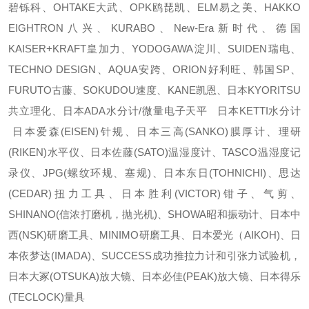
碧铄科、OHTAKE大武、OPK鸥琵凯、ELM易之美、HAKKO
EIGHTRON八兴、KURABO、New-Era新时代、德国
KAISER+KRAFT皇加力、YODOGAWA淀川、SUIDEN瑞电、
TECHNO DESIGN、AQUA安跨、ORION好利旺、韩国SP、
FURUTO古藤、SOKUDOU速度、KANE凯恩、日本KYORITSU
共立理化、日本ADA水分计/微量电子天平 日本KETTI水分计
日本爱森(EISEN)针规、日本三高(SANKO)膜厚计、理研
(RIKEN)水平仪、日本佐藤(SATO)温湿度计、TASCO温湿度记
录仪、JPG(螺纹环规、塞规)、日本东日(TOHNICHI)、思达
(CEDAR)扭力工具、日本胜利(VICTOR)钳子、气剪、
SHINANO(信浓打磨机，抛光机)、SHOWA昭和振动计、日本中
西(NSK)研磨工具、MINIMO研磨工具、日本爱光（AIKOH)、日
本依梦达(IMADA)、SUCCESS成功推拉力计和引张力试验机，
日本大冢(OTSUKA)放大镜、日本必佳(PEAK)放大镜、日本得乐
(TECLOCK)量具