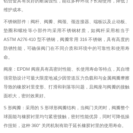
铝合金具有良好的耐腐蚀性，能在多种环境下长期使用，降低了
维护成本。
不锈钢部件：阀杆、阀瓣、阀颈、颈连接器、端板以及止动板、
垫圈和螺栓等小部件均采用不锈钢材质，如阀杆采用相当于
ASTM A276 410 型不锈钢，阀瓣常用 316 不锈钢，具有高度的
防锈性能，可确保阀门在不同介质和环境中的可靠性和使用寿
命。
阀座：EPDM 阀座具有高密封性能、长使用寿命等特点，其自增
强背肋设计可最大限度地减少因管道压力负载和与金属阀瓣摩擦
导致的橡胶衬里变形、打滑和剥落等问题，且阀座与阀瓣的接触
面积大，密封效果好。
S 形阀瓣：采用的 S 形球形阀瓣结构，当阀门关闭时，阀瓣整个
球面能与橡胶衬里均匀紧密接触，密封性能优异，同时可降低操
作扭矩，这种 360° 关闭机制有助于延长橡胶衬里的使用寿命。