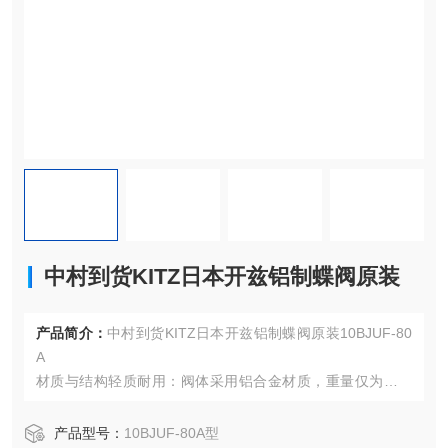
中村到货KITZ日本开兹铝制蝶阀原装
产品简介：
中村到货KITZ日本开兹铝制蝶阀原装10BJUF-80
A
材质与结构轻质耐用：阀体采用铝合金材质，重量仅为传统
铸铁阀体蝶阀的三分之一，便于安装和在管道上进行对中操
作，同时铝合金具有良好的耐腐蚀性，能在多种环境下长期
产品型号：
10BJUF-80A型