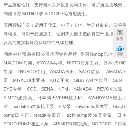
产品兼容性好：支持与同系列设备协同工作，可扩展应用场景，
例如可与 SDT600 或 SDX1200 等搭配使用。
应用领域广泛：适用于化工、电子 / 电池、半导体制造、实验室
等领域，可用于晶圆加工、蚀刻等关键工艺的真空环境控制，以
联系
及高纯度实验环境及腐蚀性气体处理。
湖南中村贸易有限公司代理销售品牌: 美国Temtop乐控、日本
顶部
MALCOM马康、KYOWA共和、NITTO日东工器、日本USHIO
牛尾、TRUSCO中山、ASADA浅田、SATO佐藤 、AMADA天
田、MIYACHI米亚基、KITZ开滋、SIBATA科学仪器、SEN、
EYE岩崎、CCS、SENA、NPM、YAMADA、REVOX光源、
SIMCO思美高、日本阀天VENN桃太郎、YASHIYAMA樫山工
业、hondakiko本多机工泵、EIM泵、kawamoto川本泵、hitachi-
pump日立泵、terada寺田泵、aichi-pump爱知真空泵、日本
SOGO PUMP相互水泵、ARIMITSU有光泵、NOPGROUP日本