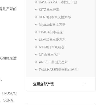
KASHIYAMA日本樫山工业
满足严苛的
KITZ日本开滋
VENN日本阀天桃太郎
Miyawaki日本宫胁
EBARA日本荏原
ULVAC日本爱发科
IZUMI日本泉精器
NPM/日本脉冲
长期稳定运
ANSELL美国安思尔
FAULHABER德国福尔哈贝
度。
查看全部产品
TRUSCO
、SENA、