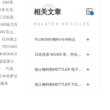
、EIM泵、
TSU有光泵、
相关文章
KI三立机器、
RELATED ARTICLES
BEAR福力百
ZAN宝山、
、ELM易之
FUJIKIN针阀RV-6-R特点
、TECHNO
本ADA水分
日本荏原 MS420 泵：符合哪些工业泵行业标准？
)温湿度计、
钳子、气剪、
瑞士梅特勒METTLER 电子天平XPR105DR/AC的特点
、日本依梦达
)量具
瑞士梅特勒METTLER TOLEDO移液器校准装置 XPR26PC的特点