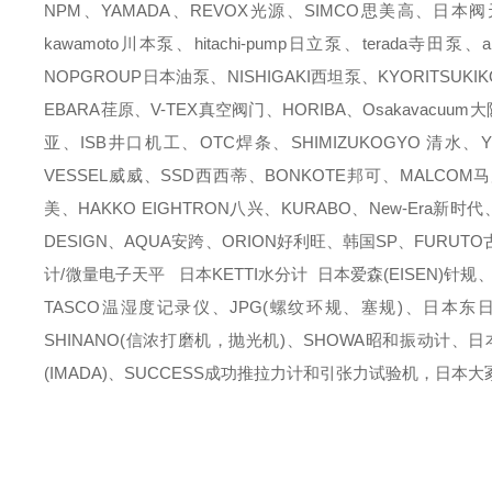
NPM、YAMADA、REVOX光源、SIMCO思美高、日本阀天
kawamoto川本泵、hitachi-pump日立泵、terada寺田
NOPGROUP日本油泵、NISHIGAKI西坦泵、KYORITSUKI
EBARA荏原、V-TEX真空阀门、HORIBA、Osakavacu
亚、ISB井口机工、OTC焊条、SHIMIZUKOGYO 清水、Y
VESSEL威威、SSD西西蒂、BONKOTE邦可、MALCOM
美、HAKKO EIGHTRON八兴、KURABO、New-Era新时
DESIGN、AQUA安跨、ORION好利旺、韩国SP、FURUT
计/微量电子天平 日本KETTI水分计 日本爱森(EISEN)针规
TASCO温湿度记录仪、JPG(螺纹环规、塞规)、日本东日(T
SHINANO(信浓打磨机，抛光机)、SHOWA昭和振动计、日
(IMADA)、SUCCESS成功推拉力计和引张力试验机，日本大冢