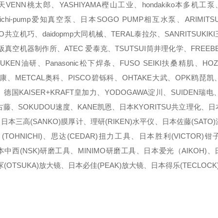
VENN桃太郎、YASHIYAMA樫山工业、hondakiko本多机工泵
泵、aichi-pump爱知真空泵、日本SOGO PUMP相互水泵、ARIMI
KO共立机巧、daidopmp大同机械、TERAL泰拉尔、SANRITSUKI
um大阪真空机器制作所、ATEC 爱泰克、TSUTSUI筒井理化学、FREE
UKEN油研、Panasonic松下焊条、FUSO SEIKI扶桑精肌、HO
马康、METCAL奥科、PISCO碧铄科、OHTAKE大武、OPK鸥琵凯
代、德国KAISER+KRAFT皇加力、YODOGAWA淀川、SUIDEN瑞电
O古藤、SOKUDOU速度、KANE凯恩、日本KYORITSU共立理化、日
、日本三高(SANKO)膜厚计、理研(RIKEN)水平仪、日本佐藤(SATO
OHNICHI)、思达(CEDAR)扭力工具、日本胜利(VICTOR)
本中西(NSK)研磨工具、MINIMO研磨工具、日本爱光（AIKOH)
(OTSUKA)放大镜、日本必佳(PEAK)放大镜、日本得乐(TECLOCK