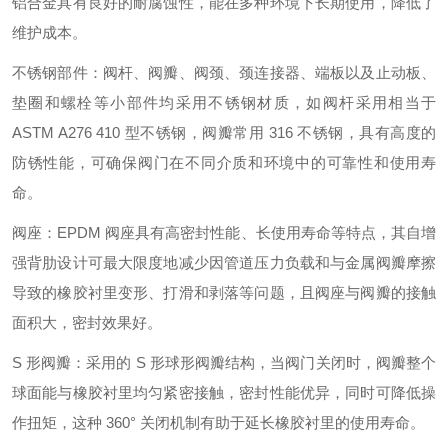
铝合金具有良好的耐腐蚀性，能在多种环境下长期使用，降低了
维护成本。
不锈钢部件：阀杆、阀瓣、阀颈、颈连接器、端板以及止动板、
垫圈和螺栓等小部件均采用不锈钢材质，如阀杆采用相当于
ASTM A276 410 型不锈钢，阀瓣常用 316 不锈钢，具有高度的
防锈性能，可确保阀门在不同介质和环境中的可靠性和使用寿
命。
阀座：EPDM 阀座具有高密封性能、长使用寿命等特点，其自增
强背肋设计可最大限度地减少因管道压力负载和与金属阀瓣摩擦
导致的橡胶衬里变形、打滑和剥落等问题，且阀座与阀瓣的接触
面积大，密封效果好。
S 形阀瓣：采用的 S 形球形阀瓣结构，当阀门关闭时，阀瓣整个
球面能与橡胶衬里均匀紧密接触，密封性能优异，同时可降低操
作扭矩，这种 360° 关闭机制有助于延长橡胶衬里的使用寿命。