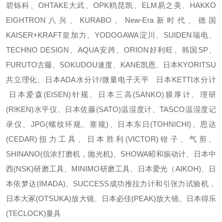
碧铄科、OHTAKE大武、OPK鸥琵凯、ELM易之美、HAKKO
EIGHTRON八兴、KURABO、New-Era新时代、德国
KAISER+KRAFT皇加力、YODOGAWA淀川、SUIDEN瑞电、
TECHNO DESIGN、AQUA安跨、ORION好利旺、韩国SP、
FURUTO古藤、SOKUDOU速度、KANE凯恩、日本KYORITSU
共立理化、日本ADA水分计/微量电子天平 日本KETTI水分计
日本爱森(EISEN)针规、日本三高(SANKO)膜厚计、理研
(RIKEN)水平仪、日本佐藤(SATO)温湿度计、TASCO温湿度记
录仪、JPG(螺纹环规、塞规)、日本东日(TOHNICHI)、思达
(CEDAR)扭力工具、日本胜利(VICTOR)钳子、气剪、
SHINANO(信浓打磨机，抛光机)、SHOWA昭和振动计、日本中
西(NSK)研磨工具、MINIMO研磨工具、日本爱光（AIKOH)、日
本依梦达(IMADA)、SUCCESS成功推拉力计和引张力试验机，
日本大冢(OTSUKA)放大镜、日本必佳(PEAK)放大镜、日本得乐
(TECLOCK)量具