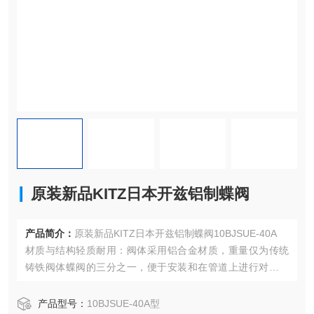
原装新品KITZ日本开兹铝制蝶阀
产品简介：
原装新品KITZ日本开兹铝制蝶阀10BJSUE-40A
材质与结构轻质耐用：阀体采用铝合金材质，重量仅为传统
铸铁阀体蝶阀的三分之一，便于安装和在管道上进行对中操
作，同时铝合金具有良好的耐腐蚀性，能在多种环境下长期
使用，降低了维护成本。
产品型号：
10BJSUE-40A型