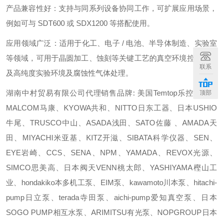
产品兼容性好：支持与同系列设备协同工作，可扩展应用场景，
例如可与 SDT600 或 SDX1200 等搭配使用。
应用领域广泛：适用于化工、电子 / 电池、半导体制造、实验室
等领域，可用于晶圆加工、蚀刻等关键工艺的真空环境控制，以
联系
及高纯度实验环境及腐蚀性气体处理。
湖南中村贸易有限公司代理销售品牌: 美国Temtop乐控、日本
顶部
MALCOM马康、KYOWA共和、NITTO日东工器、日本USHIO
牛尾、TRUSCO中山、ASADA浅田、SATO佐藤 、AMADA天
田、MIYACHI米亚基、KITZ开滋、SIBATA科学仪器、SEN、
EYE岩崎、CCS、SENA、NPM、YAMADA、REVOX光源、
SIMCO思美高、日本阀天VENN桃太郎、YASHIYAMA樫山工
业、hondakiko本多机工泵、EIM泵、kawamoto川本泵、hitachi-
pump日立泵、terada寺田泵、aichi-pump爱知真空泵、日本
SOGO PUMP相互水泵、ARIMITSU有光泵、NOPGROUP日本