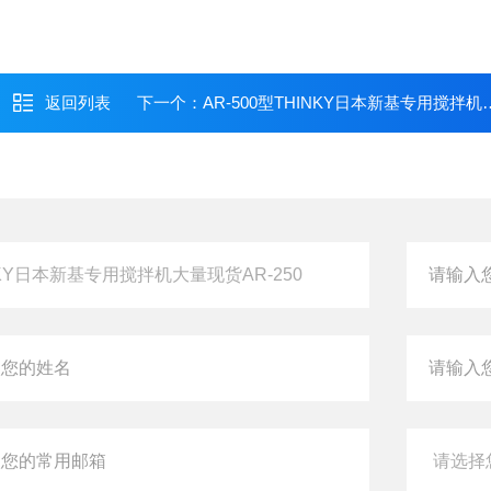
返回列表
下一个：
AR-500型THINKY日本新基专用搅拌机大量现货AR-500