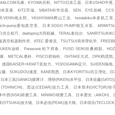
ALCOM马康、KYOWA共和、NITTO日东工器、日本USHIO牛尾、
I米亚基、KITZ开滋、SIBATA科学仪器、SEN、EYE岩崎、CCS
VENN桃太郎、YASHIYAMA樫山工业、hondakiko本多机工泵
泵、aichi-pump爱知真空泵、日本SOGO PUMP相互水泵、ARIMI
KO共立机巧、daidopmp大同机械、TERAL泰拉尔、SANRITSUKI
um大阪真空机器制作所、ATEC 爱泰克、TSUTSUI筒井理化学、FREE
UKEN油研、Panasonic松下焊条、FUSO SEIKI扶桑精肌、HO
马康、METCAL奥科、PISCO碧铄科、OHTAKE大武、OPK鸥琵凯
代、德国KAISER+KRAFT皇加力、YODOGAWA淀川、SUIDEN瑞电
O古藤、SOKUDOU速度、KANE凯恩、日本KYORITSU共立理化、日
、日本三高(SANKO)膜厚计、理研(RIKEN)水平仪、日本佐藤(SATO
OHNICHI)、思达(CEDAR)扭力工具、日本胜利(VICTOR)
本中西(NSK)研磨工具、MINIMO研磨工具、日本爱光（AIKOH)
(OTSUKA)放大镜、日本必佳(PEAK)放大镜、日本得乐(TECLOCK