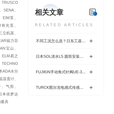
TRUSCO
、SENA、
相关文章
、EIM泵、
RELATED ARTICLES
TSU有光泵、
KI三立机器、
BEAR福力百
不同工况怎么选？日东工器 B-30 S 选购指南，场景化选型思路解析
ZAN宝山、
、ELM易之
日本SOL清水LS 圆筒安装管状主锁的特性
、TECHNO
本ADA水分
FUJIKIN手动角式针阀UE-39LB-R特点
)温湿度计、
钳子、气剪、
TURCK图尔克电感式传感器4602933特点
、日本依梦达
)量具