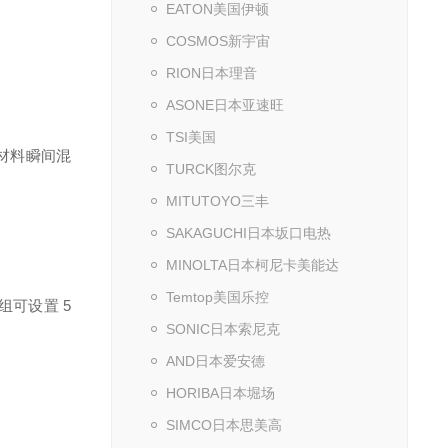
EATON美国伊顿
COSMOS新宇宙
RION日本理音
ASONE日本亚速旺
TSI美国
材料瞬间混
TURCK图尔克
MITUTOYO三丰
SAKAGUCHI日本坂口电热
MINOLTA日本柯尼卡美能达
Temtop美国乐控
组可设置 5
SONIC日本索尼克
AND日本爱安德
HORIBA日本堀场
SIMCO日本思美高