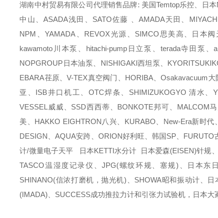
湖南中村贸易有限公司代理销售品牌: 美国Temtop乐控、日本M
中山、ASADA浅田、SATO佐藤 、AMADA天田、MIYACH
NPM、YAMADA、REVOX光源、SIMCO思美高、日本阀天
kawamoto川本泵、hitachi-pump日立泵、terada寺田
NOPGROUP日本油泵、NISHIGAKI西坦泵、KYORITSUKI
EBARA荏原、V-TEX真空阀门、HORIBA、Osakavacu
亚、ISB井口机工、OTC焊条、SHIMIZUKOGYO 清水、Y
VESSEL威威、SSD西西蒂、BONKOTE邦可、MALCOM
美、HAKKO EIGHTRON八兴、KURABO、New-Era新时
DESIGN、AQUA安跨、ORION好利旺、韩国SP、FURUT
计/微量电子天平 日本KETTI水分计 日本爱森(EISEN)针规
TASCO温湿度记录仪、JPG(螺纹环规、塞规)、日本东日(T
SHINANO(信浓打磨机，抛光机)、SHOWA昭和振动计、日
(IMADA)、SUCCESS成功推拉力计和引张力试验机，日本大冢