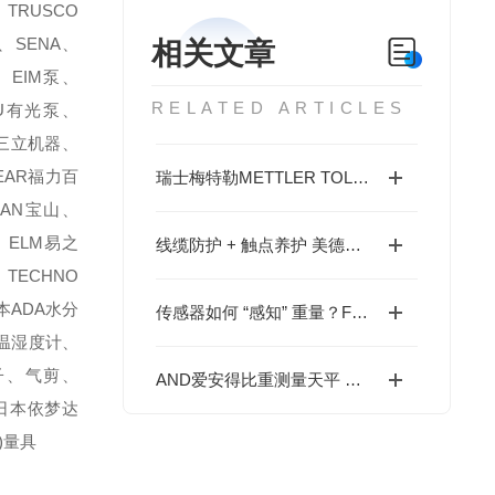
TRUSCO
、SENA、
相关文章
、EIM泵、
RELATED ARTICLES
TSU有光泵、
KI三立机器、
BEAR福力百
瑞士梅特勒METTLER TOLEDO电子天平 LA204E/A的特性
ZAN宝山、
、ELM易之
线缆防护 + 触点养护 美德龙 P12DB-A 触控开关维保秘籍
、TECHNO
本ADA水分
传感器如何 “感知” 重量？FX300i 电子天平工作原理通俗讲解
)温湿度计、
钳子、气剪、
AND爱安得比重测量天平 GX-203A的操作说明
、日本依梦达
)量具