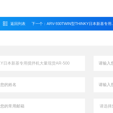
返回列表
下一个：
ARV-930TWIN型THINKY日本新基专用搅拌机大量现货