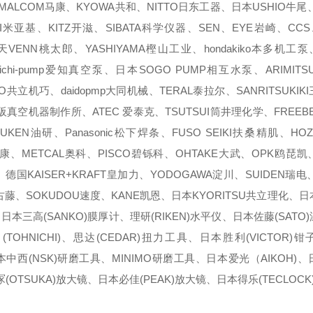
ALCOM马康、KYOWA共和、NITTO日东工器、日本USHIO牛尾、
I米亚基、KITZ开滋、SIBATA科学仪器、SEN、EYE岩崎、CCS
VENN桃太郎、YASHIYAMA樫山工业、hondakiko本多机工泵
泵、aichi-pump爱知真空泵、日本SOGO PUMP相互水泵、ARIMI
KO共立机巧、daidopmp大同机械、TERAL泰拉尔、SANRITSUKI
um大阪真空机器制作所、ATEC 爱泰克、TSUTSUI筒井理化学、FREE
UKEN油研、Panasonic松下焊条、FUSO SEIKI扶桑精肌、HO
马康、METCAL奥科、PISCO碧铄科、OHTAKE大武、OPK鸥琵凯
代、德国KAISER+KRAFT皇加力、YODOGAWA淀川、SUIDEN瑞电
O古藤、SOKUDOU速度、KANE凯恩、日本KYORITSU共立理化、日
、日本三高(SANKO)膜厚计、理研(RIKEN)水平仪、日本佐藤(SATO
OHNICHI)、思达(CEDAR)扭力工具、日本胜利(VICTOR)
本中西(NSK)研磨工具、MINIMO研磨工具、日本爱光（AIKOH)
(OTSUKA)放大镜、日本必佳(PEAK)放大镜、日本得乐(TECLOCK