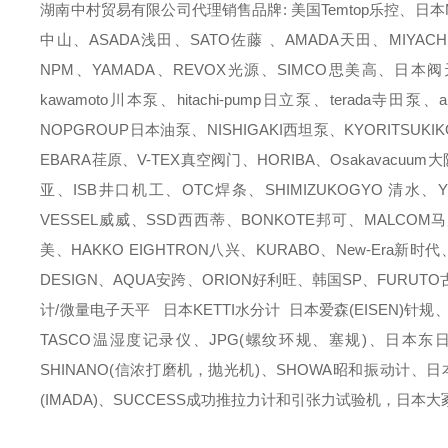
湖南中村贸易有限公司代理销售品牌: 美国Temtop乐控、日本M
中山、ASADA浅田、SATO佐藤 、AMADA天田、MIYACH
NPM、YAMADA、REVOX光源、SIMCO思美高、日本阀天
kawamoto川本泵、hitachi-pump日立泵、terada寺田
NOPGROUP日本油泵、NISHIGAKI西坦泵、KYORITSUKI
EBARA荏原、V-TEX真空阀门、HORIBA、Osakavacu
亚、ISB井口机工、OTC焊条、SHIMIZUKOGYO 清水、Y
VESSEL威威、SSD西西蒂、BONKOTE邦可、MALCOM
美、HAKKO EIGHTRON八兴、KURABO、New-Era新时
DESIGN、AQUA安跨、ORION好利旺、韩国SP、FURUT
计/微量电子天平 日本KETTI水分计 日本爱森(EISEN)针规
TASCO温湿度记录仪、JPG(螺纹环规、塞规)、日本东日(T
SHINANO(信浓打磨机，抛光机)、SHOWA昭和振动计、日
(IMADA)、SUCCESS成功推拉力计和引张力试验机，日本大冢