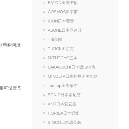
EATON美国伊顿
COSMOS新宇宙
RION日本理音
ASONE日本亚速旺
TSI美国
材料瞬间混
TURCK图尔克
MITUTOYO三丰
SAKAGUCHI日本坂口电热
MINOLTA日本柯尼卡美能达
Temtop美国乐控
组可设置 5
SONIC日本索尼克
AND日本爱安德
HORIBA日本堀场
SIMCO日本思美高