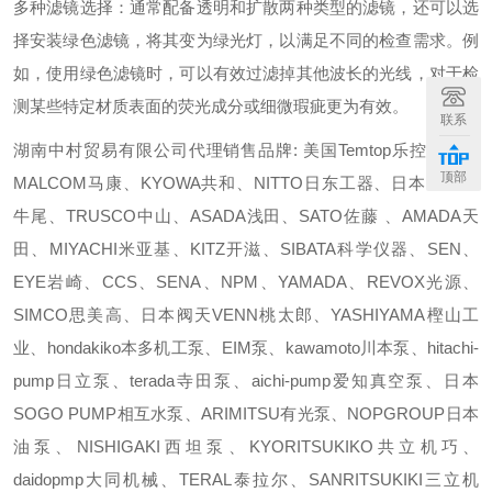
多种滤镜选择：通常配备透明和扩散两种类型的滤镜，还可以选
择安装绿色滤镜，将其变为绿光灯，以满足不同的检查需求。例
如，使用绿色滤镜时，可以有效过滤掉其他波长的光线，对于检
测某些特定材质表面的荧光成分或细微瑕疵更为有效。
联系
湖南中村贸易有限公司代理销售品牌: 美国Temtop乐控、日本
顶部
MALCOM马康、KYOWA共和、NITTO日东工器、日本USHIO
牛尾、TRUSCO中山、ASADA浅田、SATO佐藤 、AMADA天
田、MIYACHI米亚基、KITZ开滋、SIBATA科学仪器、SEN、
EYE岩崎、CCS、SENA、NPM、YAMADA、REVOX光源、
SIMCO思美高、日本阀天VENN桃太郎、YASHIYAMA樫山工
业、hondakiko本多机工泵、EIM泵、kawamoto川本泵、hitachi-
pump日立泵、terada寺田泵、aichi-pump爱知真空泵、日本
SOGO PUMP相互水泵、ARIMITSU有光泵、NOPGROUP日本
油泵、NISHIGAKI西坦泵、KYORITSUKIKO共立机巧、
daidopmp大同机械、TERAL泰拉尔、SANRITSUKIKI三立机