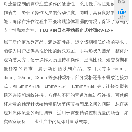
联系
对流量控制的需求
注重操作的便捷性，采用低手柄扭矩设计，操
作省力，降低了操作人员的劳动强度。同时，具有良好的密封性
顶部
能，确保在操作过程中不会出现流体泄漏的情况，保证了系统的
安全性和稳定性。
FUJIKIN日本手动截止式针阀
RV-12-R
属于新价值系列产品，满足高性能、短交货期和低价格的要求，
能够为用户提供高性价比的解决方案。
手柄形状为圆形，整体外
观简洁大方，便于操作人员握持和操作。
足高性能、短交货期和
低价格的要求，属于新价值系列产品。
接口尺寸有 6mm、
8mm、10mm、12mm 等多种规格，部分规格还带有螺纹连接方
式，如 6mm×R1/8、6mm×R1/4、12mm×R3/8 等，连接类型包
括环连接和螺纹连接，方便与不同的管道系统进行连接。
可使阀
杆末端的锥形针状结构精确调节阀芯与阀座之间的间隙，从而实
现对流体流量的精细调节，适用于需要精确控制流量的场合，如
实验室设备、工业生产中的流体计量系统等。