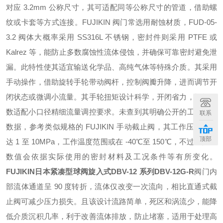
对应 3.2mm 公称尺寸，其可适配同等公称尺寸的管道，借助螺
纹或卡套等方式连接。FUJIKIN 阀门常选用耐蚀材质，FUD-05-
3.2 阀体大概率采用 SS316L 不锈钢，密封件则采用 PTFE 或
Kalrez 等，能防止多数腐蚀性流体侵蚀，并确保可靠密封避免泄
漏。此特性使其适宜输送化学品、高纯气体等特殊介质。其采用
手动操作，借助旋转手轮带动阀杆，控制阀瓣升降，进而调节开
闭状态或微调小流量。其手轮扭矩设计科学，开闭省力，旋转圈
数适配小口径精细流量调控要求。未查到其明确公开的工作温压
联系
数据，参考类似规格的 FUJIKIN 手动截止阀，其工作压力或可
顶部
达 1 至 10MPa，工作温度范围或在 -40℃至 150℃，不过，具体
数值会依据实际使用的密封材料及工况条件等有所变化。
FUJIKIN日本紧凑型球阀旋入式DBV-12 系列
DBV-12G-R
阀门内
部流体通道呈 90 度转折，流体仅改变一次流向，相比直通式截
止阀可减少压力损失。且该设计流路简单，死区和涡流少，能降
低介质沉积几率，利于改善流体排放，防止堵塞，适用于处理高