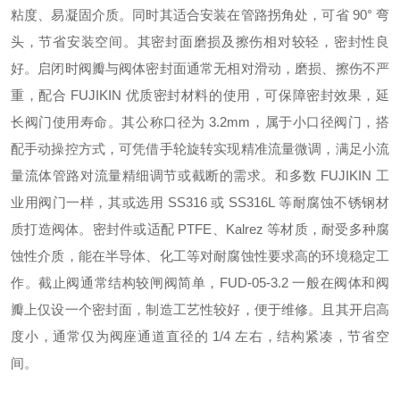
粘度、易凝固介质。同时其适合安装在管路拐角处，可省 90° 弯
头，节省安装空间。其密封面磨损及擦伤相对较轻，密封性良
好。启闭时阀瓣与阀体密封面通常无相对滑动，磨损、擦伤不严
重，配合 FUJIKIN 优质密封材料的使用，可保障密封效果，延
长阀门使用寿命。其公称口径为 3.2mm，属于小口径阀门，搭
配手动操控方式，可凭借手轮旋转实现精准流量微调，满足小流
量流体管路对流量精细调节或截断的需求。和多数 FUJIKIN 工
业用阀门一样，其或选用 SS316 或 SS316L 等耐腐蚀不锈钢材
质打造阀体。密封件或适配 PTFE、Kalrez 等材质，耐受多种腐
蚀性介质，能在半导体、化工等对耐腐蚀性要求高的环境稳定工
作。截止阀通常结构较闸阀简单，FUD-05-3.2 一般在阀体和阀
瓣上仅设一个密封面，制造工艺性较好，便于维修。且其开启高
度小，通常仅为阀座通道直径的 1/4 左右，结构紧凑，节省空
间。