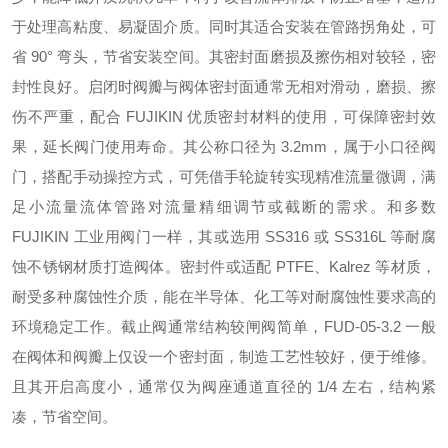
于处理高粘度、易凝固介质。同时其适合安装在管路拐角处，可
省 90° 弯头，节省安装空间。其密封面磨损及擦伤相对较轻，密
封性良好。启闭时阀瓣与阀体密封面通常无相对滑动，磨损、擦
伤不严重，配合 FUJIKIN 优质密封材料的使用，可保障密封效
果，延长阀门使用寿命。其公称口径为 3.2mm，属于小口径阀
门，搭配手动操控方式，可凭借手轮旋转实现精准流量微调，满
足小流量流体管路对流量精细调节或截断的需求。和多数
FUJIKIN 工业用阀门一样，其或选用 SS316 或 SS316L 等耐腐
蚀不锈钢材质打造阀体。密封件或适配 PTFE、Kalrez 等材质，
耐受多种腐蚀性介质，能在半导体、化工等对耐腐蚀性要求高的
环境稳定工作。截止阀通常结构较闸阀简单，FUD-05-3.2 一般
在阀体和阀瓣上仅设一个密封面，制造工艺性较好，便于维修。
且其开启高度小，通常仅为阀座通道直径的 1/4 左右，结构紧
凑，节省空间。