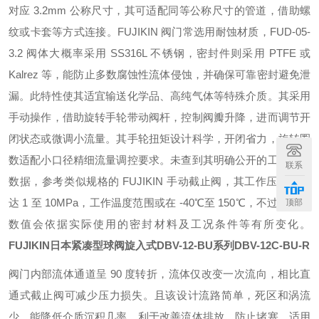
对应 3.2mm 公称尺寸，其可适配同等公称尺寸的管道，借助螺
纹或卡套等方式连接。FUJIKIN 阀门常选用耐蚀材质，FUD-05-
3.2 阀体大概率采用 SS316L 不锈钢，密封件则采用 PTFE 或
Kalrez 等，能防止多数腐蚀性流体侵蚀，并确保可靠密封避免泄
漏。此特性使其适宜输送化学品、高纯气体等特殊介质。其采用
手动操作，借助旋转手轮带动阀杆，控制阀瓣升降，进而调节开
闭状态或微调小流量。其手轮扭矩设计科学，开闭省力，旋转圈
数适配小口径精细流量调控要求。未查到其明确公开的工作温压
联系
数据，参考类似规格的 FUJIKIN 手动截止阀，其工作压力或可
达 1 至 10MPa，工作温度范围或在 -40℃至 150℃，不过，具体
顶部
数值会依据实际使用的密封材料及工况条件等有所变化。
FUJIKIN日本紧凑型球阀旋入式DBV-12-BU系列
DBV-12C-BU-R
阀门内部流体通道呈 90 度转折，流体仅改变一次流向，相比直
通式截止阀可减少压力损失。且该设计流路简单，死区和涡流
少，能降低介质沉积几率，利于改善流体排放，防止堵塞，适用